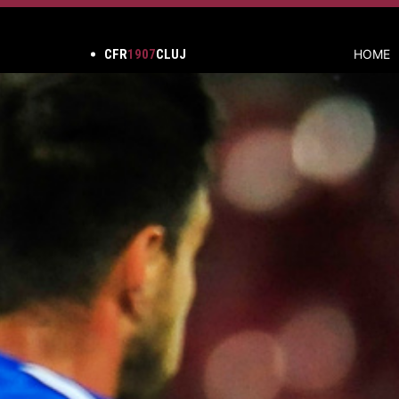
CFR
1907
CLUJ
HOME