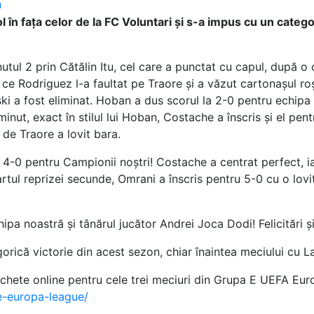
a
n fața celor de la FC Voluntari și s-a impus cu un categori
utul 2 prin Cătălin Itu, cel care a punctat cu capul, după o
ce Rodriguez l-a faultat pe Traore și a văzut cartonașul roșu
i a fost eliminat. Hoban a dus scorul la 2-0 pentru echipa 
minut, exact în stilul lui Hoban, Costache a înscris și el p
 de Traore a lovit bara.
4-0 pentru Campionii noștri! Costache a centrat perfect, iar
artul reprizei secunde, Omrani a înscris pentru 5-0 cu o lovi
pa noastră și tânărul jucător Andrei Joca Dodi! Felicitări și
rică victorie din acest sezon, chiar înaintea meciului cu La
pachete online pentru cele trei meciuri din Grupa E UEFA Eu
e-europa-league/