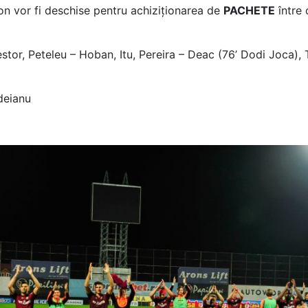
on vor fi deschise pentru achiziționarea de
PACHETE
între 
estor, Peteleu – Hoban, Itu, Pereira – Deac (76’ Dodi Joca),
deianu