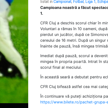
listat in
Campionat
,
Fotbal
,
Liga 1
,
Echip
Campioana noastră a făcut spectacol î
1.
CFR Cluj a deschis scorul chiar în min
Voluntari a rămas în 10 oameni, după 
pierdut un jucător, după ce Simonovsk
cereului de 16 metri. După un singur 
înainte de pauză, însă mingea trimisă
Imediat după pauză, scorul a devenit 
mingea în propria poartă. Intrat în st
scorul final al meciului.
În această seară a debutat pentru echi
CFR Cluj bifează astfel cea mai catego
În continuare vă puteți achiziționa 
https://www.bilete.ro/pachet-grupa-