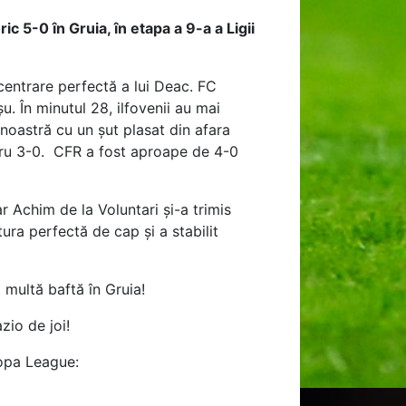
c 5-0 în Gruia, în etapa a 9-a a Ligii
 centrare perfectă a lui Deac. FC
. În minutul 28, ilfovenii au mai
noastră cu un șut plasat din afara
entru 3-0. CFR a fost aproape de 4-0
 Achim de la Voluntari și-a trimis
tura perfectă de cap și a stabilit
 multă baftă în Gruia!
zio de joi!
ropa League: