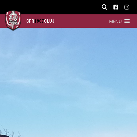
CFR
1907
CLUJ
MENU