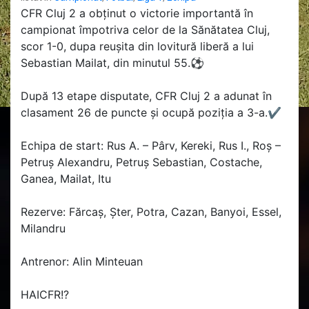
CFR Cluj 2 a obținut o victorie importantă în
campionat împotriva celor de la Sănătatea Cluj,
scor 1-0, dupa reușita din lovitură liberă a lui
Sebastian Mailat, din minutul 55.
⚽
După 13 etape disputate, CFR Cluj 2 a adunat în
clasament 26 de puncte și ocupă poziția a 3-a.
✔️
Echipa de start: Rus A. – Pârv, Kereki, Rus I., Roș –
Petruș Alexandru, Petruș Sebastian, Costache,
Ganea, Mailat, Itu
Rezerve: Fărcaș, Șter, Potra, Cazan, Banyoi, Essel,
Milandru
Antrenor: Alin Minteuan
HAICFR!
?