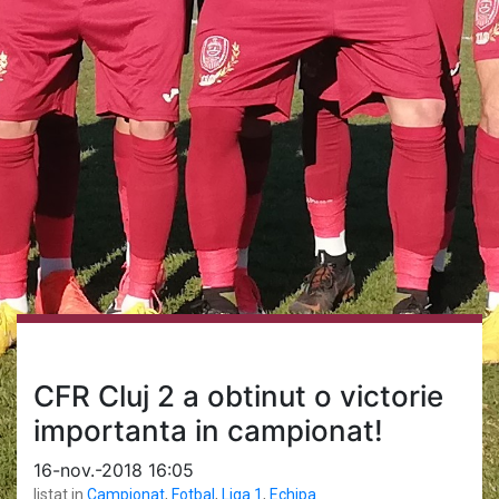
CFR Cluj 2 a obtinut o victorie
importanta in campionat!
16-nov.-2018 16:05
listat in
Campionat
,
Fotbal
,
Liga 1
,
Echipa