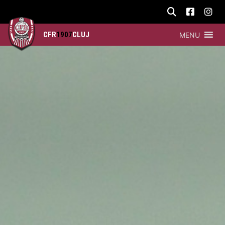
CFR
1907
CLUJ
MENU