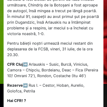
următoare, Chindriș de la Botoșani a fost aproape
de autogol, însă mingea a trecut pe lângă poartă.
În minutul 91, oaspeții au avut primul șut pe poartă
prin Dugandzic, însă Arlauskis nu a întâmpinat
probleme și a respins, iar meciul s-a încheiat cu
victoria noastră, 1-0.
Pentru băieții noștri urmează meciul restant din
deplasarea de la FCSB, vineri, 31 iulie, de la ora
20.30.
CFR Cluj➡️
Arlauskis – Susic, Burcă, Vinicius,
Camora – Chipciu, Bordeianu, Deac – Fica (Pereira
10’/ Omrani 72′), Rondon, Costache (Itu 46′)
Rezerve➡️
Rus I. – Cestor, Hoban, Aurelio,
Golofca, Petrila
Hai CFR! ?