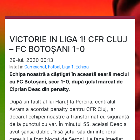
VICTORIE IN LIGA 1! CFR CLUJ
– FC BOTOȘANI 1-0
29-iul.-2020 00:13
listat in
Campionat
,
Fotbal
,
Liga 1
,
Echipa
Echipa noastră a câștigat în această seară meciul
cu FC Botoșani, scor 1-0, după golul marcat de
Ciprian Deac din penalty.
După un fault al lui Haruț la Pereira, centralul
Avram a acordat penalty pentru CFR Cluj, iar
decarul echipei noastre a transformat cu siguranță
de la punctul cu var. În minutul 55, același Deac a
avut șansa dublei, însă șutul său din interiorul
careului a fost blocat de Șeroni. La faza imediat