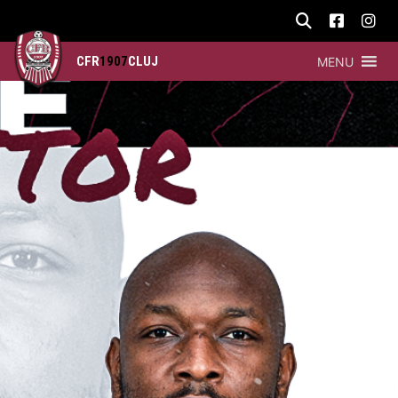
CFR
1907
CLUJ
MENU