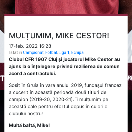
MULȚUMIM, MIKE CESTOR!
17-feb.-2022 16:28
listat in
Campionat
,
Fotbal
,
Liga 1
,
Echipa
Clubul CFR 1907 Cluj și jucătorul Mike Cestor au
ajuns la o înțelegere privind rezilierea de comun
acord a contractului.
Sosit în Gruia în vara anului 2019, fundașul francez
a cucerit în această perioadă două titluri de
campion (2019-20, 2020-21). Îi mulțumim pe
această cale pentru efortul depus în culorile
clubului nostru!
Multă baftă, Mike!