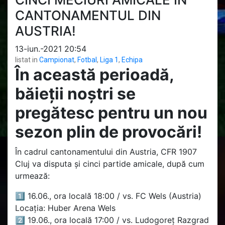
CANTONAMENTUL DIN
AUSTRIA!
13-iun.-2021 20:54
listat in
Campionat
,
Fotbal
,
Liga 1
,
Echipa
În această perioadă,
băieții noștri se
pregătesc pentru un nou
sezon plin de provocări!
În cadrul cantonamentului din Austria, CFR 1907
Cluj va disputa și cinci partide amicale, după cum
urmează:
1️⃣ 16.06., ora locală 18:00 / vs. FC Wels (Austria)
Locația: Huber Arena Wels
2️⃣ 19.06., ora locală 17:00 / vs. Ludogoreț Razgrad