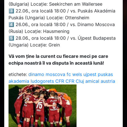
(Bulgaria) Locație: Seekirchen am Wallersee
3️⃣ 22.06., ora locală 18:00 / vs. Puskás Akadémia
Puskás (Ungaria) Locație: Ottensheim
4️⃣ 26.06., ora locală 18:00 / vs. Dinamo Moscova
(Rusia) Locație: Hausmening
5️⃣ 28.06., ora locală 18:00 / vs. Újpest Budapesta
(Ungaria) Locație: Grein
Vă vom ține la curent cu fiecare meci pe care
echipa noastră îl va disputa în această lună!
etichete:
dinamo moscova
fc wels
ujpest
puskas
akademia
ludogorets
CFR
CFR Cluj
amical
austria