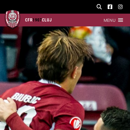
CFR
1907
CLUJ
MENU