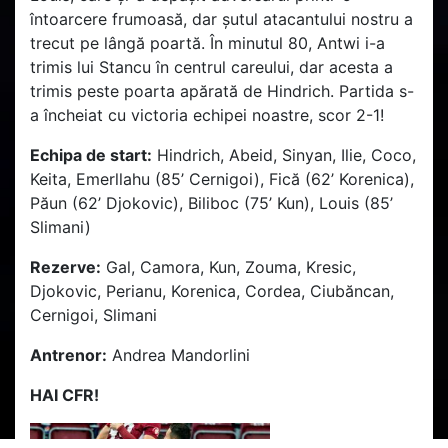
întoarcere frumoasă, dar șutul atacantului nostru a
trecut pe lângă poartă. În minutul 80, Antwi i-a
trimis lui Stancu în centrul careului, dar acesta a
trimis peste poarta apărată de Hindrich. Partida s-
a încheiat cu victoria echipei noastre, scor 2-1!
Echipa de start:
Hindrich, Abeid, Sinyan, Ilie, Coco,
Keita, Emerllahu (85’ Cernigoi), Fică (62’ Korenica),
Păun (62’ Djokovic), Biliboc (75’ Kun), Louis (85’
Slimani)
Rezerve:
Gal, Camora, Kun, Zouma, Kresic,
Djokovic, Perianu, Korenica, Cordea, Ciubăncan,
Cernigoi, Slimani
Antrenor:
Andrea Mandorlini
HAI CFR!