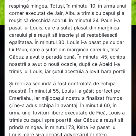
respingă mingea. Totuși, în minutul 10, în urma unui
corner executat de Jair, Albu a trimis cu capul și a
reușit să deschidă scorul. În minutul 24, Păun i-a
pasat lui Louis, care a șutat plasat din marginea
careului și a reușit să înscrie și să restabilească
egalitatea. În minutul 30, Louis i-a pasat pe culoar
lui Păun, care a șutat din marginea careului, însă
Căbuz a avut o paradă bună. În minutul 45, echipa
noastră a avut o nouă ocazie, după ce Abeid i-a
trimis lui Louis, iar șutul acestuia a lovit bara porții.
Și repriza secundă a fost controlată de echipa
noastră. În minutul 55, Louis l-a găsit perfect pe
Emerllahu, iar mijlocașul nostru a finalizat frumos
și ne-a adus echipa în avantaj. În minutul 60, în
urma unei lovituri libere executate de Fică, Louis a
trimis cu capul spre poartă, dar Căbuz a reușit să
prindă mingea. În minutul 73, Keita i-a pasat lui
Louis, care și-a depășit adversarul printr-o