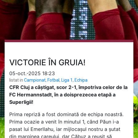
VICTORIE ÎN GRUIA!
05-oct.-2025 18:23
listat in
Campionat
,
Fotbal
,
Liga 1
,
Echipa
CFR Cluj a câștigat, scor 2-1, împotriva celor de la
FC Hermannstadt, în a doisprezecea etapă a
Superligii!
Prima repriză a fost dominată de echipa noastră.
Prima ocazie a venit în minutul 1, când Păun i-a
pasat lui Emerllahu, iar mijlocașul nostru a șutat
din marginea careului, dar Căbuz a reușit să