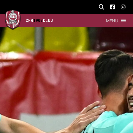
CFR
1907
CLUJ
MENU