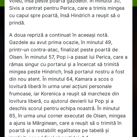
voleu, însă peste poarta gazdelor. În minutul 30,
Sivis a centrat pentru Perica, care a trimis mingea
cu capul spre poartă, însă Hindrich a reușit să o
prindă.
A doua repriză a continuat în aceeași notă.
Gazdele au avut prima ocazie, în minutul 49,
printr-un contra-atac, finalizat peste poartă de
Olsen. În minutul 57, Pop i-a pasat lui Perica, care a
rămas singur cu portarul și a încercat să trimită
mingea peste Hindrich, însă portarul nostru a fost
din nou atent. În minutul 64, Kamara a scos o
lovitură liberă în urma unei acțiuni personale
frumoase, iar Korenica a reușit să marcheze din
lovitura liberă, cu ajutorul devierii lui Pop și a
deschis scorul pentru echipa noastră. În minutul
85, în urma unui corner executat de Olsen, mingea
a ajuns la Mărginean, care a reușit să o trimită în
poartă și a restabilit egalitatea pe tabelă și