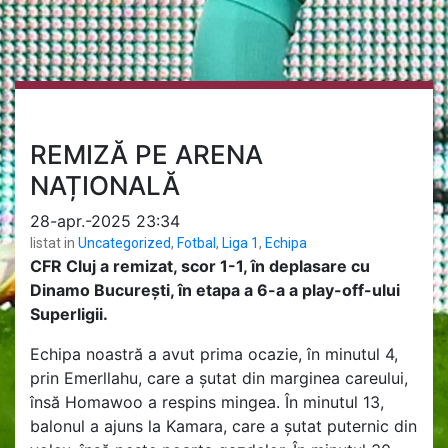
REMIZĂ PE ARENA
NAȚIONALĂ
28-apr.-2025 23:34
listat in
Uncategorized
,
Fotbal
,
Liga 1
,
Echipa
CFR Cluj a remizat, scor 1-1, în deplasare cu
Dinamo București, în etapa a 6-a a play-off-ului
Superligii.
Echipa noastră a avut prima ocazie, în minutul 4,
prin Emerllahu, care a șutat din marginea careului,
însă Homawoo a respins mingea. În minutul 13,
balonul a ajuns la Kamara, care a șutat puternic din