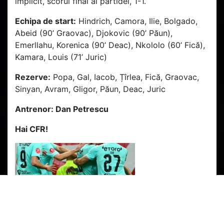
implicit, scorul final al partidei, 1-1.
Echipa de start:
Hindrich, Camora, Ilie, Bolgado,
Abeid (90’ Graovac), Djokovic (90’ Păun),
Emerllahu, Korenica (90’ Deac), Nkololo (60’ Fică),
Kamara, Louis (71’ Juric)
Rezerve:
Popa, Gal, Iacob, Țîrlea, Fică, Graovac,
Sinyan, Avram, Gligor, Păun, Deac, Juric
Antrenor: Dan Petrescu
Hai CFR!