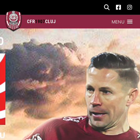
CFR
1907
CLUJ
MENU