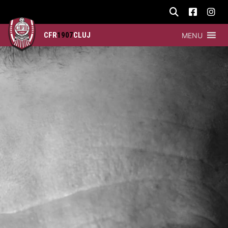
CFR
1907
CLUJ
MENU