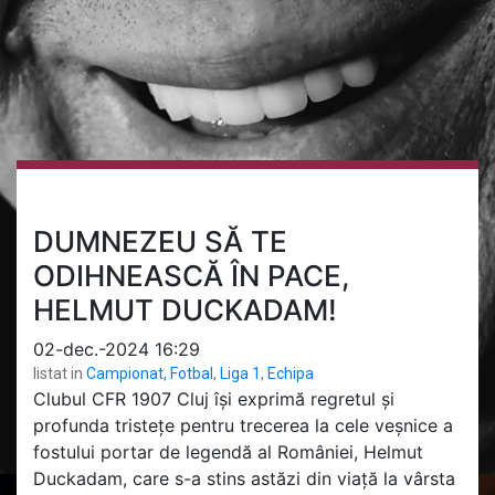
DUMNEZEU SĂ TE
ODIHNEASCĂ ÎN PACE,
HELMUT DUCKADAM!
02-dec.-2024 16:29
listat in
Campionat
,
Fotbal
,
Liga 1
,
Echipa
Clubul CFR 1907 Cluj își exprimă regretul și
profunda tristețe pentru trecerea la cele veșnice a
fostului portar de legendă al României, Helmut
Duckadam, care s-a stins astăzi din viață la vârsta