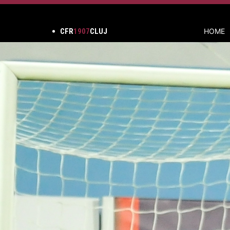
CFR
1907
CLUJ
HOME