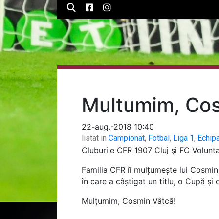
Multumim, Cos
22-aug.-2018 10:40
listat in
Campionat
,
Fotbal
,
Liga 1
,
Echip
Cluburile CFR 1907 Cluj și FC Voluntar
Familia CFR îi mulțumește lui Cosmin 
în care a câștigat un titlu, o Cupă și 
Mulțumim, Cosmin Vâtcă!