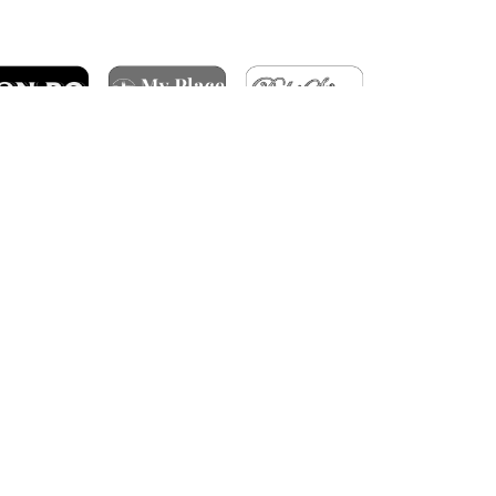
ARTICOLE RECENTE
ÎNFRÂNGERE ÎN GRUIA
DERBY-UL CLUJULUI SE JOACĂ ÎN OCTOMBRIE
FC RAPID – CFR CLUJ 3-1
BILETE PENTRU MECIUL CU TROMSØ IL
CALIFICARE ÎN TURUL 3 CONFERENCE LEAGUE