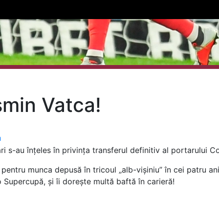
min Vatca!
a
i s-au înțeles în privința transferul definitiv al portarului 
pentru munca depusă în tricoul „alb-vișiniu” în cei patru ani
o Supercupă, și îi dorește multă baftă în carieră!