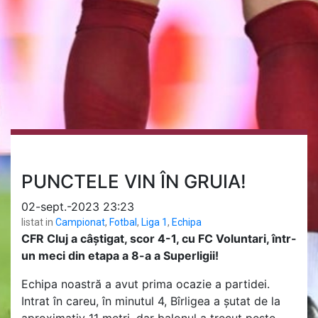
PUNCTELE VIN ÎN GRUIA!
02-sept.-2023 23:23
listat in
Campionat
,
Fotbal
,
Liga 1
,
Echipa
CFR Cluj a câștigat, scor 4-1, cu FC Voluntari, într-
un meci din etapa a 8-a a Superligii!
Echipa noastră a avut prima ocazie a partidei.
Intrat în careu, în minutul 4, Bîrligea a șutat de la