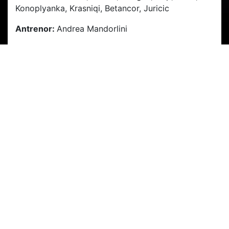
Konoplyanka, Krasniqi, Betancor, Juricic
Antrenor:
Andrea Mandorlini
Hai CFR!