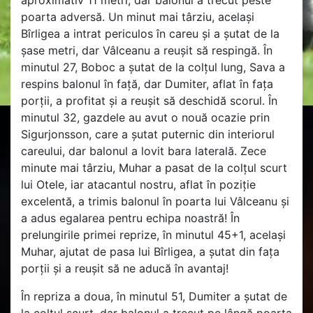
aproximativ 11 metri, dar balonul a trecut peste
poarta adversă. Un minut mai târziu, același
Bîrligea a intrat periculos în careu și a șutat de la
șase metri, dar Vâlceanu a reușit să respingă. În
minutul 27, Boboc a șutat de la colțul lung, Sava a
respins balonul în față, dar Dumiter, aflat în fața
porții, a profitat și a reușit să deschidă scorul. În
minutul 32, gazdele au avut o nouă ocazie prin
Sigurjonsson, care a șutat puternic din interiorul
careului, dar balonul a lovit bara laterală. Zece
minute mai târziu, Muhar a pasat de la colțul scurt
lui Otele, iar atacantul nostru, aflat în poziție
excelentă, a trimis balonul în poarta lui Vâlceanu și
a adus egalarea pentru echipa noastră! În
prelungirile primei reprize, în minutul 45+1, același
Muhar, ajutat de pasa lui Bîrligea, a șutat din fața
porții și a reușit să ne aducă în avantaj!
În repriza a doua, în minutul 51, Dumiter a șutat de