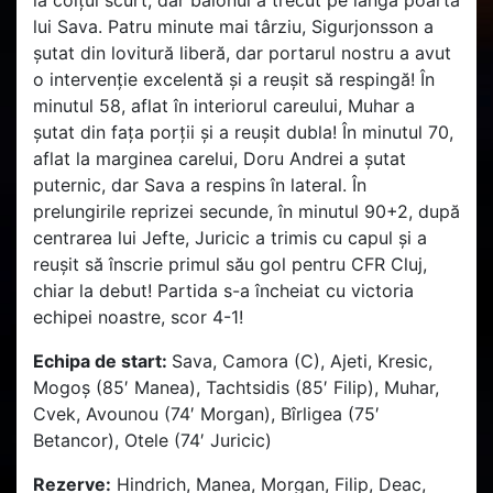
la colțul scurt, dar balonul a trecut pe lângă poarta
lui Sava. Patru minute mai târziu, Sigurjonsson a
șutat din lovitură liberă, dar portarul nostru a avut
o intervenție excelentă și a reușit să respingă! În
minutul 58, aflat în interiorul careului, Muhar a
șutat din fața porții și a reușit dubla! În minutul 70,
aflat la marginea carelui, Doru Andrei a șutat
puternic, dar Sava a respins în lateral. În
prelungirile reprizei secunde, în minutul 90+2, după
centrarea lui Jefte, Juricic a trimis cu capul și a
reușit să înscrie primul său gol pentru CFR Cluj,
chiar la debut! Partida s-a încheiat cu victoria
echipei noastre, scor 4-1!
Echipa de start:
Sava, Camora (C), Ajeti, Kresic,
Mogoș (85′ Manea), Tachtsidis (85′ Filip), Muhar,
Cvek, Avounou (74′ Morgan), Bîrligea (75′
Betancor), Otele (74′ Juricic)
Rezerve:
Hindrich, Manea, Morgan, Filip, Deac,