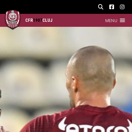
CFR
1907
CLUJ
MENU