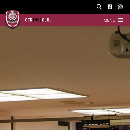
CFR
1907
CLUJ
MENU