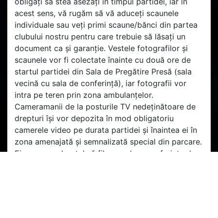
obligați să stea asezați în timpul partidei, iar în
acest sens, vă rugăm să vă aduceți scaunele
individuale sau veți primi scaune/bănci din partea
clubului nostru pentru care trebuie să lăsați un
document ca și garanție. Vestele fotografilor și
scaunele vor fi colectate înainte cu două ore de
startul partidei din Sala de Pregătire Presă (sala
vecină cu sala de conferință), iar fotografii vor
intra pe teren prin zona ambulanțelor.
Cameramanii de la posturile TV nedeținătoare de
drepturi își vor depozita în mod obligatoriu
camerele video pe durata partidei și înaintea ei în
zona amenajată și semnalizată special din parcare.
Ei vor avea dreptul să filmeze doar conferința de
presă și interviurile din zona mixtă.
Vă așteptăm!