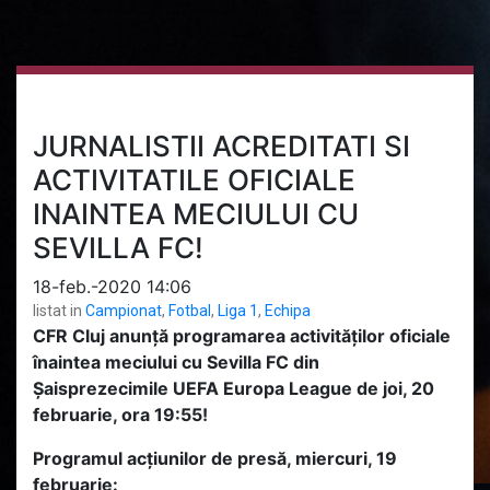
JURNALISTII ACREDITATI SI
ACTIVITATILE OFICIALE
INAINTEA MECIULUI CU
SEVILLA FC!
18-feb.-2020 14:06
listat in
Campionat
,
Fotbal
,
Liga 1
,
Echipa
CFR Cluj anunță programarea activităților oficiale
înaintea meciului cu Sevilla FC din
Șaisprezecimile UEFA Europa League de joi, 20
februarie, ora 19:55!
Programul acțiunilor de presă, miercuri, 19
februarie: