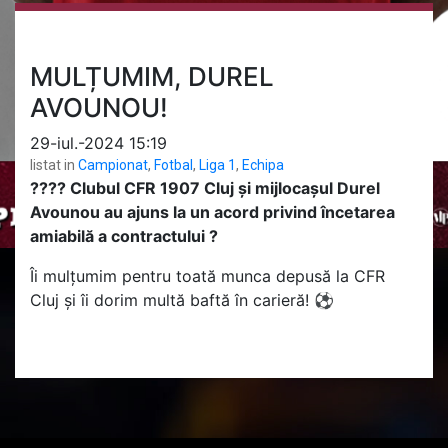
MULȚUMIM, DUREL
AVOUNOU!
29-iul.-2024 15:19
listat in
Campionat
,
Fotbal
,
Liga 1
,
Echipa
??‍?? Clubul CFR 1907 Cluj și mijlocașul Durel
Avounou au ajuns la un acord privind încetarea
amiabilă a contractului ?
Îi mulțumim pentru toată munca depusă la CFR
Cluj și îi dorim multă baftă în carieră! ⚽