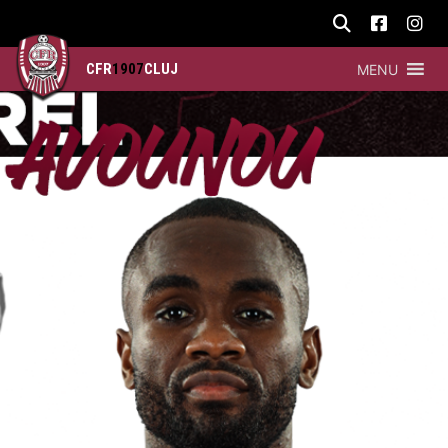
CFR
1907
CLUJ
MENU