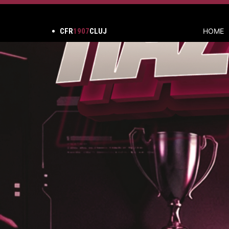
CFR
1907
CLUJ
HOME