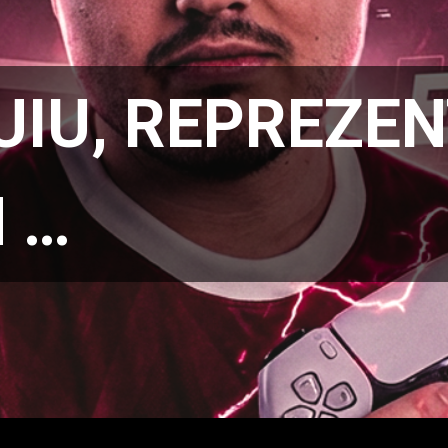
UIU, REPREZE
 …