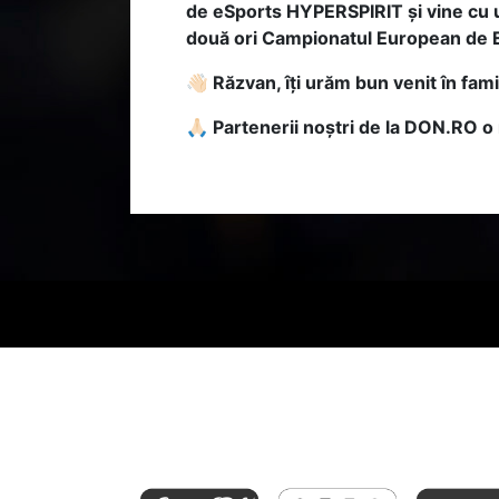
de eSports HYPERSPIRIT și vine cu un
două ori Campionatul European de EA
👋🏻
Răzvan, îți urăm bun venit în fami
🙏🏻 Partenerii noștri de la DON.RO o