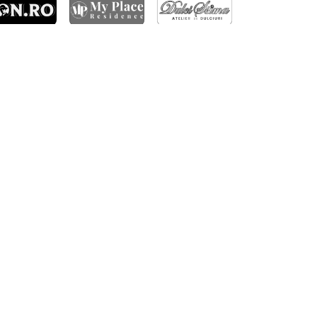
ARTICOLE RECENTE
ÎNFRÂNGERE ÎN GRUIA
DERBY-UL CLUJULUI SE JOACĂ ÎN OCTOMBRIE
FC RAPID – CFR CLUJ 3-1
BILETE PENTRU MECIUL CU TROMSØ IL
CALIFICARE ÎN TURUL 3 CONFERENCE LEAGUE