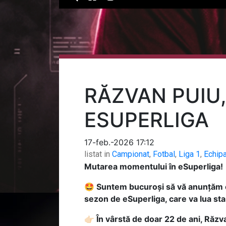
RĂZVAN PUIU
ESUPERLIGA
17-feb.-2026 17:12
listat in
Campionat
,
Fotbal
,
Liga 1
,
Echip
Mutarea momentului în eSuperliga!
🤩 Suntem bucuroși să vă anunțăm că
sezon de eSuperliga, care va lua star
👉🏻 În vârstă de doar 22 de ani, Ră