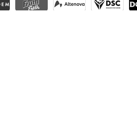
CFR1907
CLUJ
©2025 | CFR 1907 CLUJ | TOATE DREPTURILE REZERVATE.