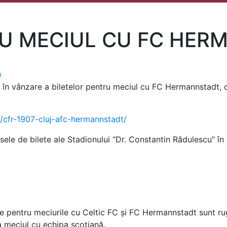
RU MECIUL CU FC HER
a
 în vânzare a biletelor pentru meciul cu FC Hermannstadt, 
o/cfr-1907-cluj-afc-hermannstadt/
 casele de bilete ale Stadionului “Dr. Constantin Rădulescu” 
 pentru meciurile cu Celtic FC și FC Hermannstadt sunt ruga
la meciul cu echipa scoțiană.