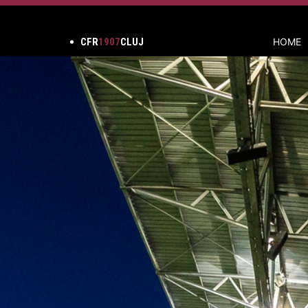
CFR
1907
CLUJ
HOME