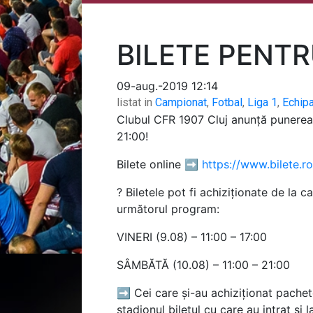
BILETE PENT
09-aug.-2019 12:14
listat in
Campionat
,
Fotbal
,
Liga 1
,
Echip
Clubul CFR 1907 Cluj anunță punerea
21:00!
Bilete online ➡
https://www.bilete.r
? Biletele pot fi achiziționate de la
următorul program:
VINERI (9.08) – 11:00 – 17:00
SÂMBĂTĂ (10.08) – 11:00 – 21:00
➡ Cei care și-au achiziționat pachete
stadionul biletul cu care au intrat și 