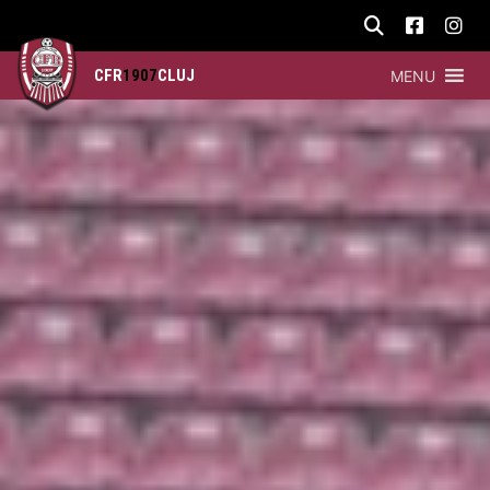
CFR
1907
CLUJ
MENU