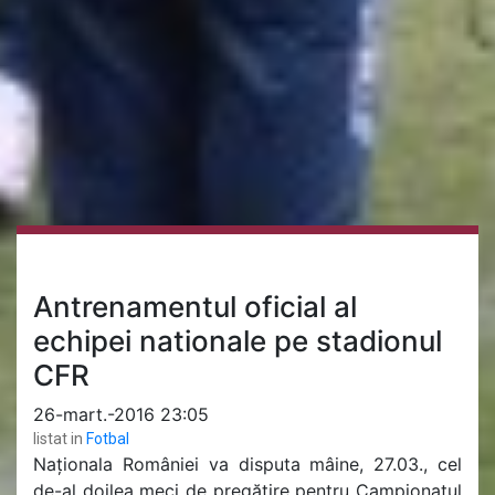
Antrenamentul oficial al
echipei nationale pe stadionul
CFR
26-mart.-2016 23:05
listat in
Fotbal
Naționala României va disputa mâine, 27.03., cel
de-al doilea meci de pregătire pentru Campionatul