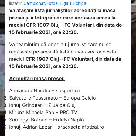
listat in
Campionat
,
Fotbal
,
Liga 1
,
Echipa
Vă atașăm lista jurnaliștilor acreditați la masa
presei și a fotografilor care vor avea acces la
meciul CFR 1907 Cluj – FC Voluntari, din data de
15 februarie 2021, ora 20:30.
Vă reamintim că orice alt jurnalist care nu se
regăsește pe această listă nu va avea acces la
meciul
CFR 1907 Cluj – FC Voluntari, din data de
15 februarie 2021, ora 20:30.
Acreditări masa presei:
Alexandru Nandra – sbsport.ro
Salvatore Possumato – Europa Calcio
Ionuț Grindean – Ziua de Cluj
Miruna Mihaela Pop – PRO TV
Somogyi Botond – Erdélyi Napló
Ionuț-Adrian Lazar – oraexactainfotbal.ro