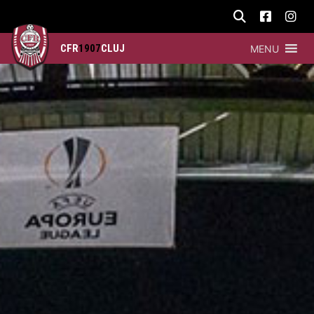
CFR
1907
CLUJ
MENU