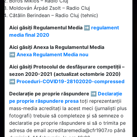
Boros Miklós – Radio Cluj
Moldován Árpád Zsolt – Radio Cluj
Cătălin Berindean – Radio Cluj (tehnic)
Aici găsiți Regulamentul Media ➡️
regulament
media final 2020
Aici găsiți Anexa la Regulamentul Media
➡️
Anexa Regulament Media nou
Aici găsiți Protocolul de desfășurare competiții –
sezon 2020-2021 (actualizat octombrie 2020)
➡️
Proceduri-COVID19-28102020-compressed
Declarație pe proprie răspundere ➡️
Declarație
pe proprie răspundere presa
toți reprezentanții
mass-media acreditați la acest meci (jurnaliști plus
fotografi) trebuie să completeze și să semneze o
declaratie pe proprie răspundere si să o trimita pe
adresa de email acreditaremedia@cfr1907.ro până