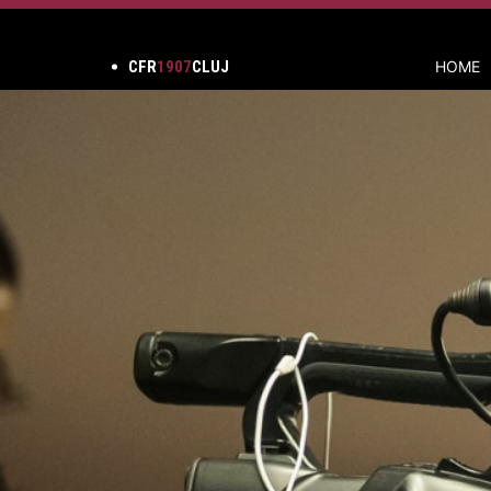
CFR
1907
CLUJ
HOME