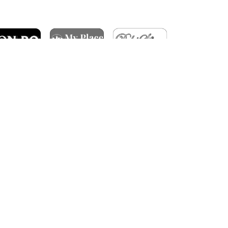
ARTICOLE RECENTE
ÎNFRÂNGERE ÎN GRUIA
DERBY-UL CLUJULUI SE JOACĂ ÎN OCTOMBRIE
FC RAPID – CFR CLUJ 3-1
BILETE PENTRU MECIUL CU TROMSØ IL
CALIFICARE ÎN TURUL 3 CONFERENCE LEAGUE