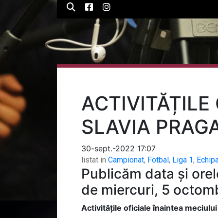
ACTIVITĂȚILE
SLAVIA PRAGA
30-sept.-2022 17:07
listat in
Campionat
,
Fotbal
,
Liga 1
,
Echip
Publicăm data și orel
de miercuri, 5 octomb
Activitățile oficiale înaintea meciulu