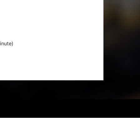
inute)