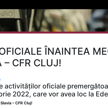
 OFICIALE ÎNAINTEA ME
 – CFR CLUJ!
a
e activităților oficiale premergăto
rie 2022, care vor avea loc la Ed
i Slavia – CFR Cluj!