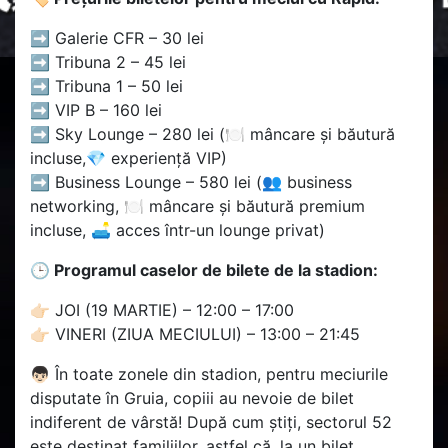
➡ Galerie CFR – 30 lei
➡ Tribuna 2 – 45 lei
➡ Tribuna 1 – 50 lei
➡ VIP B – 160 lei
➡ Sky Lounge – 280 lei (🍽 mâncare și băutură
incluse,💎 experiență VIP)
➡ Business Lounge – 580 lei (👥 business
networking, 🍽 mâncare și băutură premium
incluse, 🛋 acces într-un lounge privat)
🕒 Programul caselor de bilete de la stadion:
👉🏻 JOI (19 MARTIE) – 12:00 – 17:00
👉🏻 VINERI (ZIUA MECIULUI) – 13:00 – 21:45
👦🏻 În toate zonele din stadion, pentru meciurile
disputate în Gruia, copiii au nevoie de bilet
indiferent de vârstă! După cum știți, sectorul 52
este destinat familiilor, astfel că, la un bilet