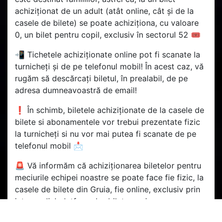
achiziționat de un adult (atât online, cât și de la
casele de bilete) se poate achiziționa, cu valoare
0, un bilet pentru copil, exclusiv în sectorul 52 🎟
📲 Tichetele achiziționate online pot fi scanate la
turnicheți și de pe telefonul mobil! În acest caz, vă
rugăm să descărcați biletul, în prealabil, de pe
adresa dumneavoastră de email!
❗ În schimb, biletele achiziționate de la casele de
bilete si abonamentele vor trebui prezentate fizic
la turnicheți si nu vor mai putea fi scanate de pe
telefonul mobil 📩
🚨 Vă informăm că achiziționarea biletelor pentru
meciurile echipei noastre se poate face fie fizic, la
casele de bilete din Gruia, fie online, exclusiv prin
intermediul platformelor bilete.ro și
bilete.cfr1907.ro. Tichetele achiziționate de pe alte