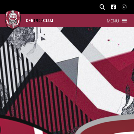
CFR
1907
CLUJ
MENU