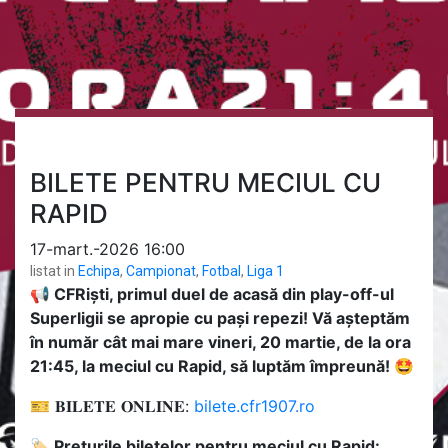
BILETE PENTRU MECIUL CU
RAPID
17-mart.-2026 16:00
listat in
Echipa
,
Campionat
,
Fotbal
,
Liga 1
📢 CFRiști, primul duel de acasă din play-off-ul
Superligii se apropie cu pași repezi! Vă așteptăm
în număr cât mai mare vineri, 20 martie, de la ora
21:45, la meciul cu Rapid, să luptăm împreună! 🤩
🎫 𝐁𝐈𝐋𝐄𝐓𝐄 𝐎𝐍𝐋𝐈𝐍𝐄:
bilete.cfr1907.ro
🏷 Prețurile biletelor pentru meciul cu Rapid: