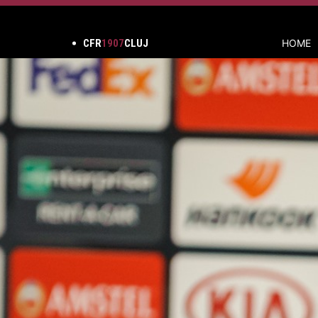
CFR
1907
CLUJ
HOME