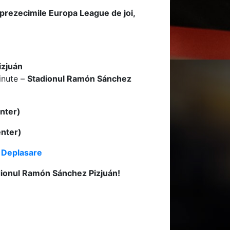
isprezecimile Europa League de joi,
izjuán
inute –
Stadionul Ramón Sánchez
nter)
nter)
 Deplasare
Stadionul Ramón Sánchez Pizjuán!