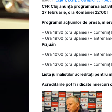
listat in
Liga 1
,
Echipa
,
Campionat
,
Fotba
CFR Cluj anunță programarea activită
27 februarie, ora României 22:00!
Programul acțiunilor de presă, mierc
– Ora 18:30 (ora Spaniei) – conferin
– Ora 19:00 (ora Spaniei) – antrename
Pizjuán
– Ora 10:00 (ora Spaniei) – antrename
– Ora 13:00 (ora Spaniei) – conferinț
Lista jurnaliștilor acreditați pentru
Acreditările pot fi ridicate miercuri