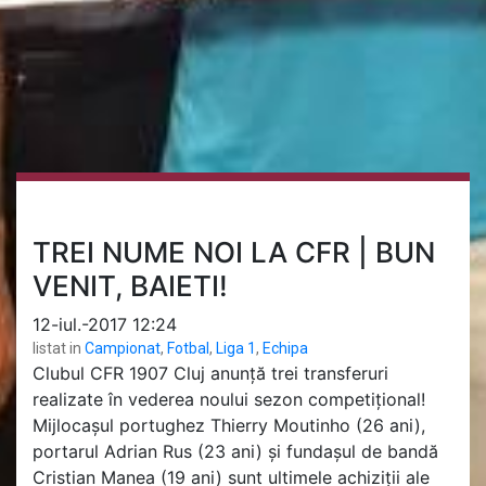
TREI NUME NOI LA CFR | BUN
VENIT, BAIETI!
12-iul.-2017 12:24
listat in
Campionat
,
Fotbal
,
Liga 1
,
Echipa
Clubul CFR 1907 Cluj anunță trei transferuri
realizate în vederea noului sezon competițional!
Mijlocașul portughez Thierry Moutinho (26 ani),
portarul Adrian Rus (23 ani) și fundașul de bandă
Cristian Manea (19 ani) sunt ultimele achiziții ale