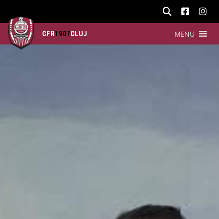
CFR
1907
CLUJ
MENU