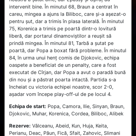
intervenit bine. În minutul 68, Braun a centrat în
careu, mingea a ajuns la Biliboc, care și-a așezat-o
pentru șut, dar a trimis în plasa laterală. În minutul
75, Korenica a trimis pe poartă dintr-o lovitură
liberă, dar portarul dinamoviștilor a reușit să
prindă mingea. În minutul 81, Tarbă a șutat pe
poartă, dar Popa a boxat fără probleme. În minutul
84, în urma unui henț comis de Djokovic, echipa
oaspete a beneficiat de un penalty, care a fost
executat de Cîrjan, dar Popa a avut o paradă bună
din nou și a păstrat poarta intactă. Partida s-a
încheiat cu victoria echipei noastre, scor 2-0,
așadar vom începe play-off-ul de pe locul 4.
Echipa de start:
Popa, Camora, Ilie, Sinyan, Braun,
Djokovic, Muhar, Korenica, Cordea, Biliboc, Alibek
Rezerve:
Vâlceanu, Abeid, Kun, Huja, Keita,
Perianu, Deac, Păun, Fică, Sfait, Zahovic, Slimani