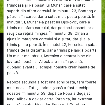
frumoasă și i-a pasat lui Muhar, care a șutat
superb din afara careului. În minutul 23, Boateng a
pătruns în careu, dar a șutat mult peste poartă. În
minutul 31, Muhar i-a pasat lui Djokovic, care a
trimis din afara careului, dar portarul oaspeților a
reușit să rețină mingea. În minutul 38, Cîrjan a
ajuns în marginea careului și a șutat, dar și el a
trimis peste poartă. În minutul 42, Korenica a șutat
frumos de la distanță, dar a trimis pe lângă poartă.
Un minut mai târziu, Korenica a centrat bine din
lovitură liberă, iar Alibek a trimis în poartă,
dublând avantajul echipei noastre chiar înainte de
pauză.
Repriza secundă a fost una echilibrată, fără foarte
mult ocazii. Totuși, prima șansă a fost a echipei
noastre, în minutul 59, după ce Popa a degajat
lung, Alibek a deviat către Korenica, iar extrema
noastră a șutat bine, dar Epassy și Opruț au