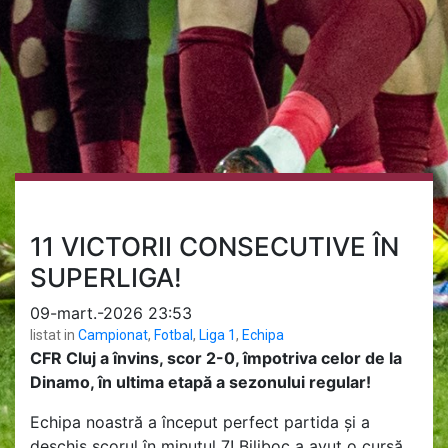
11 VICTORII CONSECUTIVE ÎN
SUPERLIGA!
09-mart.-2026 23:53
listat in
Campionat
,
Fotbal
,
Liga 1
,
Echipa
CFR Cluj a învins, scor 2-0, împotriva celor de la
Dinamo, în ultima etapă a sezonului regular!
Echipa noastră a început perfect partida și a
deschis scorul în minutul 7! Biliboc a avut o cursă