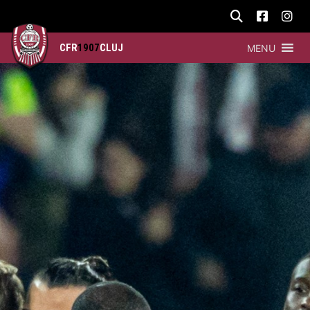
CFR
1907
CLUJ
MENU