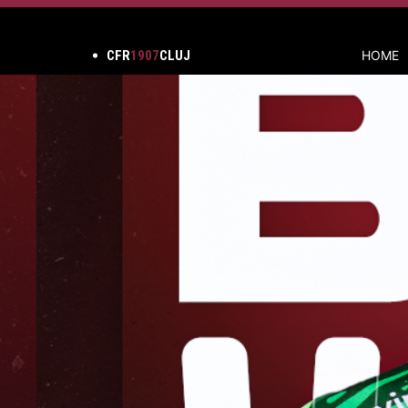
CFR
1907
CLUJ
HOME