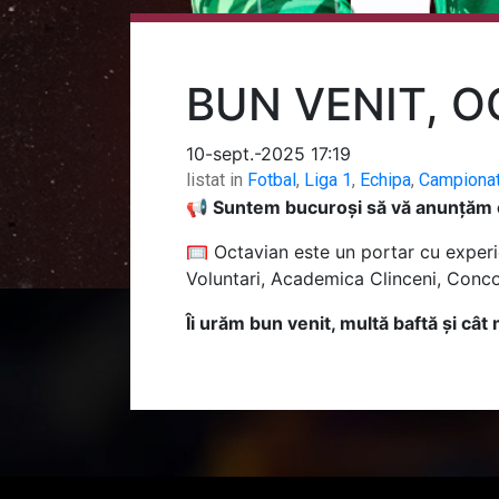
BUN VENIT, 
10-sept.-2025 17:19
listat in
Fotbal
,
Liga 1
,
Echipa
,
Campiona
📢
Suntem bucuroși să vă anunțăm că
🥅
Octavian este un portar cu experie
Voluntari, Academica Clinceni, Conc
Îi urăm bun venit, multă baftă și cât m