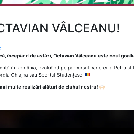
OCTAVIAN VÂLCEANU!
t
, începând de astăzi, Octavian Vâlceanu este noul goalk
nță în România, evoluând pe parcursul carierei la Petrolul
ordia Chiajna sau Sportul Studențesc.
ai multe realizări alături de clubul nostru! 🙌🏻