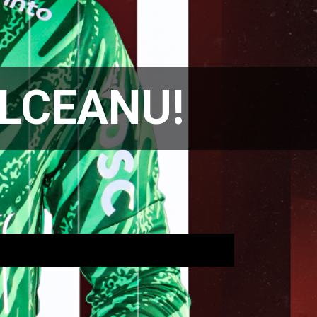
ÂLCEANU!