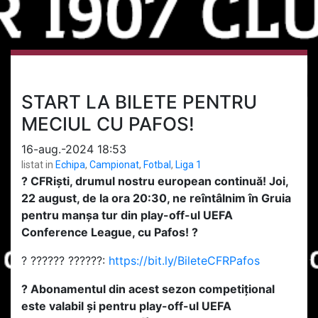
START LA BILETE PENTRU
MECIUL CU PAFOS!
16-aug.-2024 18:53
listat in
Echipa
,
Campionat
,
Fotbal
,
Liga 1
? CFRiști, drumul nostru european continuă! Joi,
22 august, de la ora 20:30, ne reîntâlnim în Gruia
pentru manșa tur din play-off-ul UEFA
Conference League, cu Pafos! ?
?️ ?????? ??????:
https://bit.ly/BileteCFRPafos
? Abonamentul din acest sezon competițional
este valabil și pentru play-off-ul UEFA