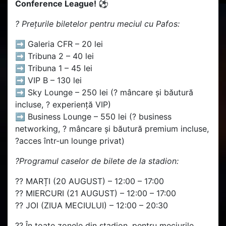
Conference League! ⚽
?️ Prețurile biletelor pentru meciul cu Pafos:
➡️ Galeria CFR – 20 lei
➡️ Tribuna 2 – 40 lei
➡️ Tribuna 1 – 45 lei
➡️ VIP B – 130 lei
➡️ Sky Lounge – 250 lei (?️ mâncare și băutură
incluse, ? experiență VIP)
➡️ Business Lounge – 550 lei (? business
networking, ?️ mâncare și băutură premium incluse,
?️acces într-un lounge privat)
?Programul caselor de bilete de la stadion:
?? MARȚI (20 AUGUST) – 12:00 – 17:00
?? MIERCURI (21 AUGUST) – 12:00 – 17:00
?? JOI (ZIUA MECIULUI) – 12:00 – 20:30
?? În toate zonele din stadion, pentru meciurile