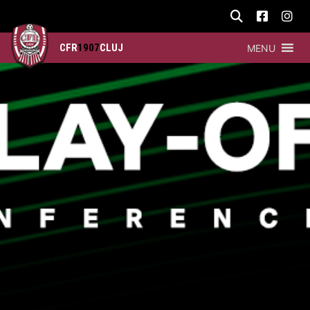
CFR
1907
CLUJ
MENU