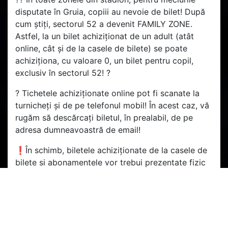
disputate în Gruia, copiii au nevoie de bilet! După
cum știți, sectorul 52 a devenit FAMILY ZONE.
Astfel, la un bilet achiziționat de un adult (atât
online, cât și de la casele de bilete) se poate
achiziționa, cu valoare 0, un bilet pentru copil,
exclusiv în sectorul 52! ?️
? Tichetele achiziționate online pot fi scanate la
turnicheți și de pe telefonul mobil! În acest caz, vă
rugăm să descărcați biletul, în prealabil, de pe
adresa dumneavoastră de email!
❗În schimb, biletele achiziționate de la casele de
bilete si abonamentele vor trebui prezentate fizic
la turnicheți și nu vor mai putea fi scanate de pe
telefonul mobil! ?
?️ Ne vedem cu toții în Gruia! Hai CFR! ?