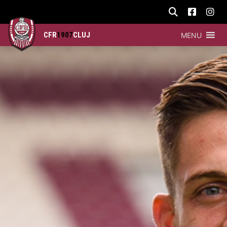
CFR
1907
CLUJ
MENU