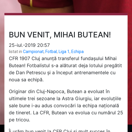
BUN VENIT, MIHAI BUTEAN!
25-iul.-2019 20:57
listat in
Campionat
,
Fotbal
,
Liga 1
,
Echipa
CFR 1907 Cluj anunță transferul fundașului Mihai
Butean! Fotbalistul s-a alăturat deja lotului pregătit
de Dan Petrescu și a început antrenamentele cu
noua sa echipă.
Originar din Cluj-Napoca, Butean a evoluat în
ultimele trei sezoane la Astra Giurgiu, iar evoluțiile
sale bune i-au adus convocări la echipa națională
de tineret. La CFR, Butean va evolua cu numărul 25
pe tricou.
Îi urăm bun venit la CFR Cluj și mult succes în