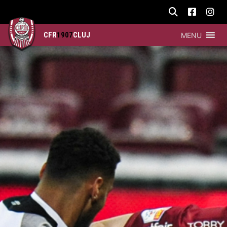
CFR
1907
CLUJ
MENU