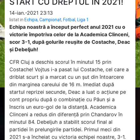
START CU DREPTUL ÎN 2021!
14-ian.-2021 23:13
listat in
Echipa
,
Campionat
,
Fotbal
,
Liga 1
Echipa noastră a început perfect anul 2021 cu o
victorie împotriva celor de la Academica Clinceni,
scor 3-1, după golurile reușite de Costache, Deac
și Debeljuh!
CFR Cluj a deschis scorul în minutul 15 prin
Costache! Vojtus i-a pasat lui Costache, cel care a
driblat scurt și a marcat cu un șut din întoarcere
din marginea careului de 16 m. Imediat după
startul reprizei secunde, Deac a luat o acțiune pe
cont propriu după o combinație cu Păun și a
înscris un euro-gol de la distanță. Academica
Clinceni a redus din diferență prin Chandarov în
minutul 84. Debeljuh a stabilit scorul final al
partidei în prelungirile partidei. Primul meci din
2021 s-a încheiat cu victoria echipei noastre, 3-1.