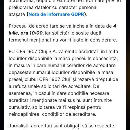
acreditarea, după citirea notei de informare privind
prelucrarea datelor cu caracter personal
atașată
(
Nota de informare GDPR
).
Procesul de acreditare se va încheia în data de
4
iulie, ora 10:00,
iar solicitările sosite după
termenul menționat nu vor fi luate în considerare.
FC CFR 1907 Cluj S.A. va emite acreditări în limita
locurilor disponibile la masa presei. În consecință,
în măsura în care numărul cererilor de acreditare
depășește numărul locurilor disponibile la masa
presei, clubul CFR 1907 Cluj își rezervă dreptul de
a refuza unele solicitari de acreditare. De
asemenea, în cazul în care condițiile necesare
acreditării menționate mai sus nu sunt întrunite
cumulativ, solicitarea va fi respinsă pentru
neîndeplinirea condițiilor de acreditare.
Jurnaliștii acreditați sunt obligați să se respecte