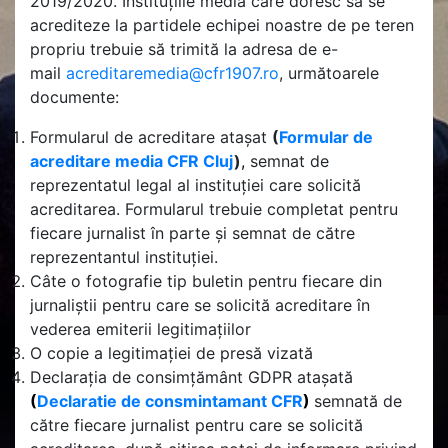
2019/2020. Instituțiile media care doresc să se
acrediteze la partidele echipei noastre de pe teren
propriu trebuie să trimită la adresa de e-
mail
acreditaremedia@cfr1907.ro
, următoarele
documente:
Formularul de acreditare atașat
(
Formular de
acreditare media CFR Cluj
)
,
semnat de
reprezentatul legal al instituției care solicită
acreditarea. Formularul trebuie completat pentru
fiecare jurnalist în parte și semnat de către
reprezentantul instituției.
Câte o fotografie tip buletin pentru fiecare din
jurnaliștii pentru care se solicită acreditare în
vederea emiterii legitimațiilor
O copie a legitimației de presă vizată
Declarația de consimțământ GDPR atașată
(
Declaratie de consmintamant CFR
)
semnată de
către fiecare jurnalist pentru care se solicită