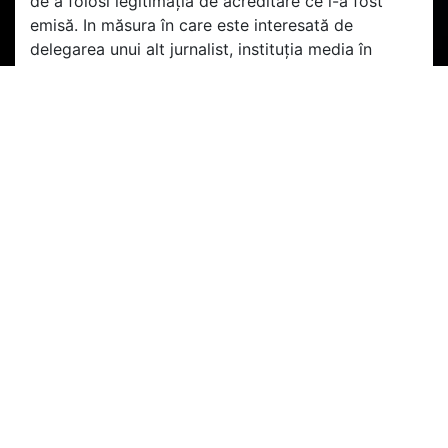
de a folosi legitimația de acreditare ce i-a fost
emisă. In măsura în care este interesată de
delegarea unui alt jurnalist, instituția media în
cauză va desemna și va comunica în scris clubului
datele noului delegat în vederea eliberării de către
club a unei noi legitimații.
Legitimația nu este transmisibilă și asigură accesul
în stadion în spațiile destinate presei în mod
exclusiv titularului acesteia. În cazul pierderii
legitimației, jurnalistul acreditat are obligația de a
informa de îndată clubul în scris (prin e-mail) cu
privire la această stare de fapt. Orice încercare de
transmitere a legitimației unei alte persoane sau de
a introduce în stadion, alături de titular o altă
persoană (persoană care nu este acreditată)
folosindu-se în acest scop de legitimația de
acreditare, reprezintă abateri care vor atrage ca
sancțiune retragerea de către club a acreditării.