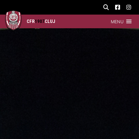
CFR
1907
CLUJ
MENU