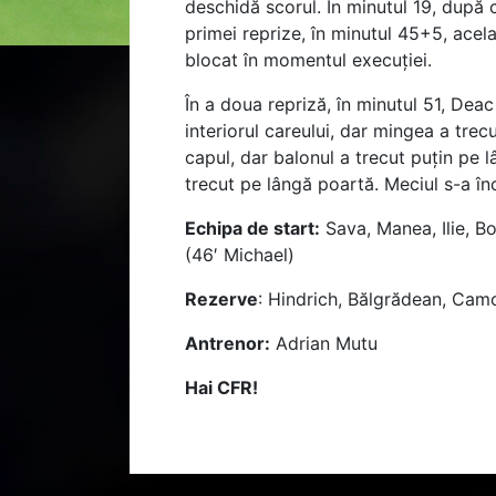
deschidă scorul. În minutul 19, după c
primei reprize, în minutul 45+5, acela
blocat în momentul execuției.
În a doua repriză, în minutul 51, Dea
interiorul careului, dar mingea a trecu
capul, dar balonul a trecut puțin pe l
trecut pe lângă poartă. Meciul s-a înch
Echipa de start:
Sava, Manea, Ilie, Bo
(46′ Michael)
Rezerve
: Hindrich, Bălgrădean, Camor
Antrenor:
Adrian Mutu
Hai CFR!