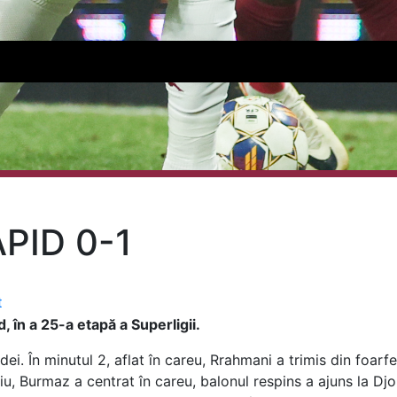
PID 0-1
t
, în a 25-a etapă a Superligii.
ei. În minutul 2, aflat în careu, Rrahmani a trimis din foar
iu, Burmaz a centrat în careu, balonul respins a ajuns la Djok