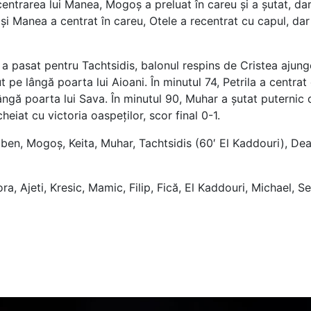
entrarea lui Manea, Mogoș a preluat în careu și a șutat, dar A
și Manea a centrat în careu, Otele a recentrat cu capul, dar M
c a pasat pentru Tachtsidis, balonul respins de Cristea ajun
t pe lângă poarta lui Aioani. În minutul 74, Petrila a centrat 
ângă poarta lui Sava. În minutul 90, Muhar a șutat puternic di
eiat cu victoria oaspeților, scor final 0-1.
ben, Mogoș, Keita, Muhar, Tachtsidis (60′ El Kaddouri), Deac
a, Ajeti, Kresic, Mamic, Filip, Fică, El Kaddouri, Michael, S