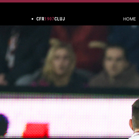
CFR
1907
CLUJ
HOME