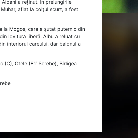
ioani a reținut. În prelungirile
uhar, aflat la colțul scurt, a fost
ge la Mogoș, care a șutat puternic din
din lovitură liberă, Albu a reluat cu
n interiorul careului, dar balonul a
 (C), Otele (81′ Serebe), Bîrligea
erebe