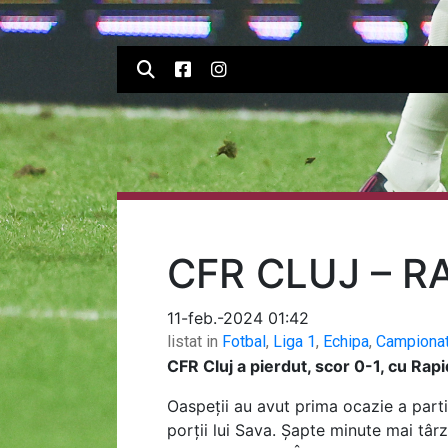
CFR CLUJ – RA
11-feb.-2024 01:42
listat in
Fotbal
,
Liga 1
,
Echipa
,
Campiona
CFR Cluj a pierdut, scor 0-1, cu Rapid
Oaspeții au avut prima ocazie a partid
porții lui Sava. Șapte minute mai târz