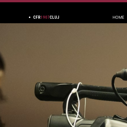
CFR
1907
CLUJ
HOME