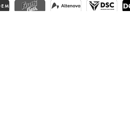
CFR1907
CLUJ
©2025 | CFR 1907 CLUJ | TOATE DREPTURILE REZERVATE.