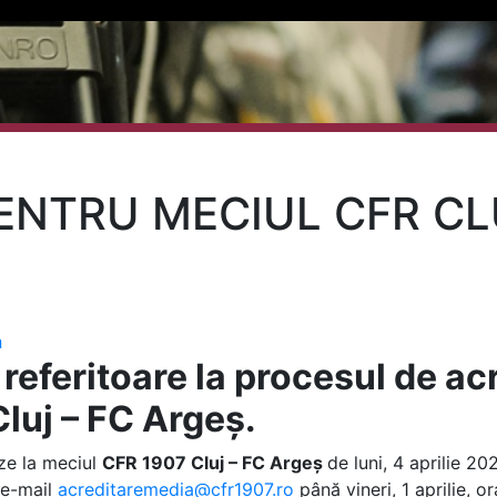
ENTRU MECIUL CFR CL
a
 referitoare la procesul de ac
luj – FC Argeș.
eze la meciul
CFR 1907 Cluj – FC Argeș
de luni, 4 aprilie 20
 e-mail
acreditaremedia@cfr1907.ro
până vineri, 1 aprilie, o