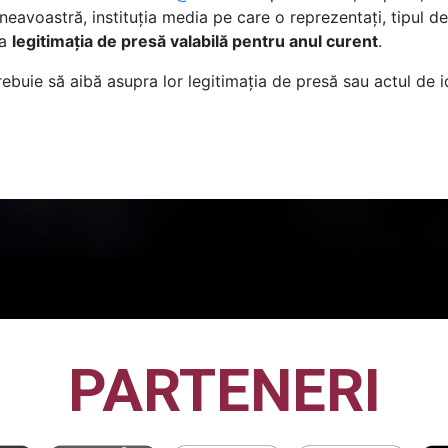
avoastră, instituția media pe care o reprezentați, tipul de
la
legitimația de presă valabilă pentru anul curent
.
trebuie să aibă asupra lor legitimația de presă sau actul de i
PARTENERI