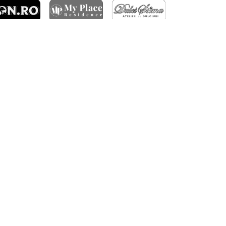
ARTICOLE RECENTE
ÎNFRÂNGERE ÎN GRUIA
DERBY-UL CLUJULUI SE JOACĂ ÎN OCTOMBRIE
FC RAPID – CFR CLUJ 3-1
BILETE PENTRU MECIUL CU TROMSØ IL
CALIFICARE ÎN TURUL 3 CONFERENCE LEAGUE