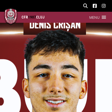
CFR
1907
CLUJ
MENU