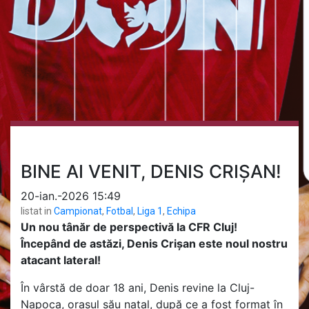
BINE AI VENIT, DENIS CRIȘAN!
20-ian.-2026 15:49
listat in
Campionat
,
Fotbal
,
Liga 1
,
Echipa
Un nou tânăr de perspectivă la CFR Cluj!
Începând de astăzi, Denis Crișan este noul nostru
atacant lateral!
În vârstă de doar 18 ani, Denis revine la Cluj-
Napoca, orașul său natal, după ce a fost format în