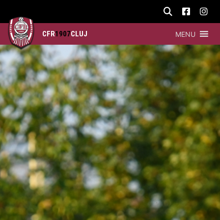
CFR
1907
CLUJ
MENU