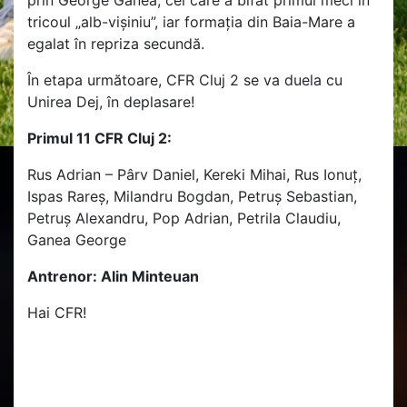
tricoul „alb-vișiniu”, iar formația din Baia-Mare a
egalat în repriza secundă.
În etapa următoare, CFR Cluj 2 se va duela cu
Unirea Dej, în deplasare!
Primul 11 CFR Cluj 2:
Rus Adrian – Pârv Daniel, Kereki Mihai, Rus Ionuț,
Ispas Rareș, Milandru Bogdan, Petruș Sebastian,
Petruș Alexandru, Pop Adrian, Petrila Claudiu,
Ganea George
Antrenor: Alin Minteuan
Hai CFR!