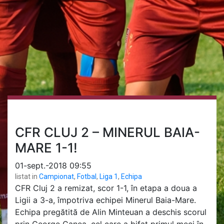
CFR CLUJ 2 – MINERUL BAIA-
MARE 1-1!
01-sept.-2018 09:55
listat in
Campionat
,
Fotbal
,
Liga 1
,
Echipa
CFR Cluj 2 a remizat, scor 1-1, în etapa a doua a
Ligii a 3-a, împotriva echipei Minerul Baia-Mare.
Echipa pregătită de Alin Minteuan a deschis scorul
prin George Ganea, cel care a bifat primul meci în