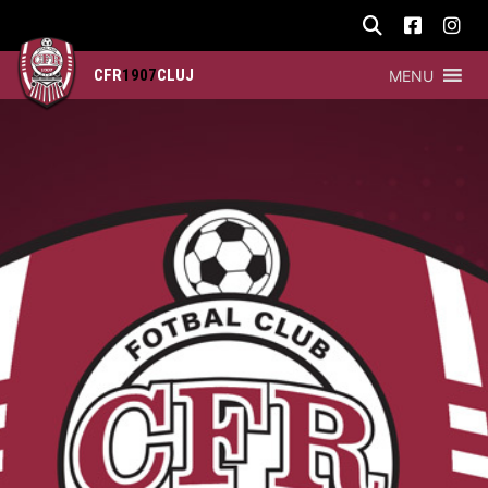
CFR
1907
CLUJ
MENU