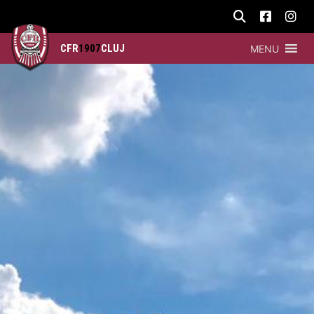
CFR
1907
CLUJ
MENU