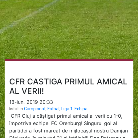
CFR CASTIGA PRIMUL AMICAL
AL VERII!
18-iun.-2019 20:33
listat in
Campionat
,
Fotbal
,
Liga 1
,
Echipa
CFR Cluj a câștigat primul amical al verii cu 1-0,
împotriva echipei FC Orenburg! Singurul gol al
partidei a fost marcat de mijlocașul nostru Damjan
Djokovic, în minutul 31 al întâlnirii! Dan Petrescu a