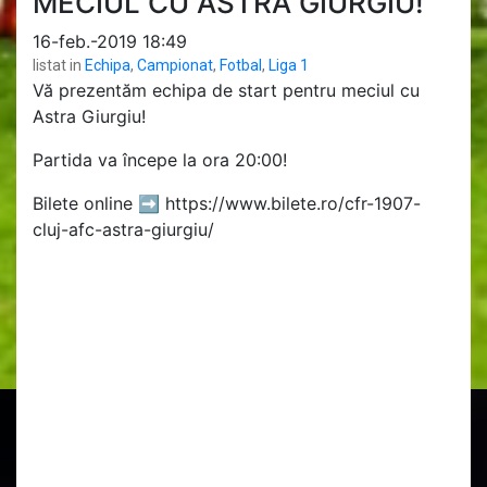
MECIUL CU ASTRA GIURGIU!
16-feb.-2019 18:49
listat in
Echipa
,
Campionat
,
Fotbal
,
Liga 1
Vă prezentăm echipa de start pentru meciul cu
Astra Giurgiu!
Partida va începe la ora 20:00!
Bilete online ➡️ https://www.bilete.ro/cfr-1907-
cluj-afc-astra-giurgiu/