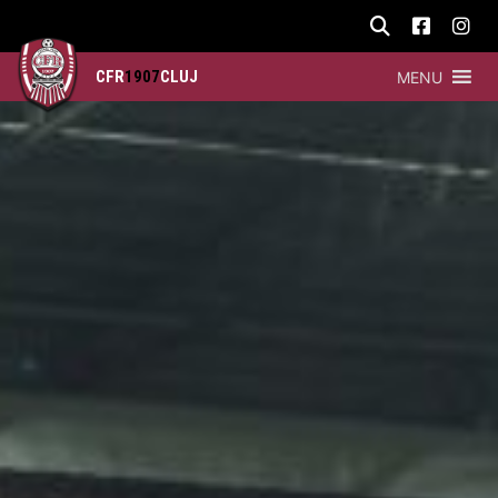
CFR
1907
CLUJ
MENU