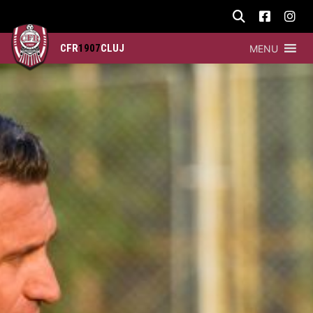
CFR
1907
CLUJ
MENU