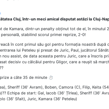
a
ătatea Cluj, într-un meci amical disputat astăzi la Cluj-Na
t de Kamara, dintr-un penalty obținut tot de el, în minutul 
ersonală, stabilind scorul primei reprize, 2-0!
 treacă în cont primul său gol pentru formația noastră după o 
entrarea lui Peteleu și presat de Juric, Paul, jucătorul Sănăt
n nou assist, de data aceasta pentru Juric, care a înscris prin
asat decisiv cu călcâiul pentru Gligor, care a reușit să mar
 ??
reprize a câte 35 de minute ⏱️
ea), Sheriff (36′ Avram), Boben, Camora (C), Filip, Keita (54
u)?? Echipa de start: Gal, Iacob (36′ Țîrlea), Sheriff (36′ Av
olo (36′ Sfait), Juric, Kamara (36′ Peteleu)