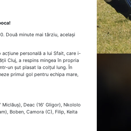
poca!
20. Două minute mai târziu, același
acțiune personală a lui Sfait, care i-
ății Cluj, a respins mingea în propria
tr-un șut plasat la colțul lung. În
cheze primul gol pentru echipa mare,
′ Miclăuș), Deac (16′ Gligor), Nkololo
ram), Boben, Camora (C), Filip, Keita