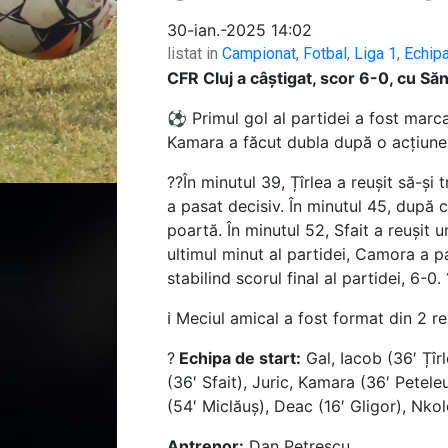
30-ian.-2025 14:02
listat in
Campionat
,
Fotbal
,
Liga 1
,
Echip
CFR Cluj a câștigat, scor 6-0, cu Săn
⚽ Primul gol al partidei a fost marca
Kamara a făcut dubla după o acțiune p
??În minutul 39, Țîrlea a reușit să-și
a pasat decisiv. În minutul 45, după c
poartă. În minutul 52, Sfait a reușit u
ultimul minut al partidei, Camora a p
stabilind scorul final al partidei, 6-0.
ℹ️ Meciul amical a fost format din 2 
?
Echipa de start:
Gal, Iacob (36′ Țîrl
(36′ Sfait), Juric, Kamara (36′ Petele
(54′ Miclăuș), Deac (16′ Gligor), Nkol
Antrenor:
Dan Petrescu