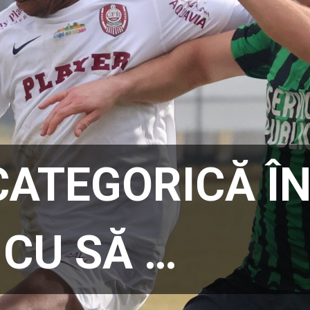
CATEGORICĂ Î
CU SĂ …