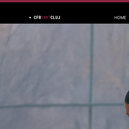
CFR
1907
CLUJ
HOME