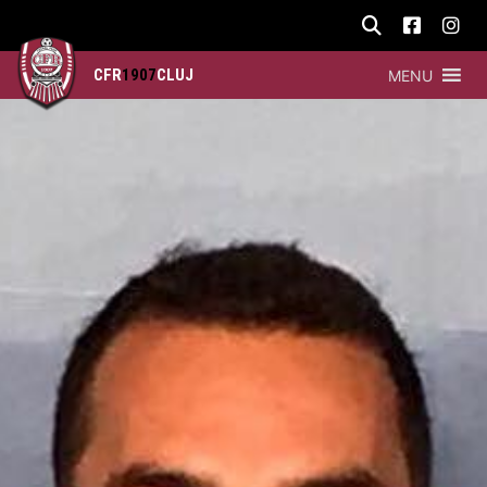
CFR
1907
CLUJ
MENU