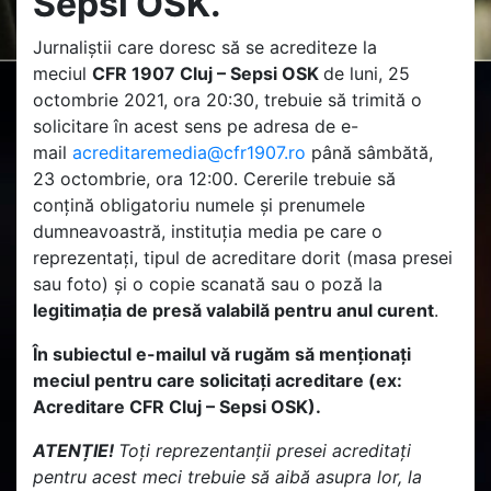
Sepsi OSK.
Jurnaliștii care doresc să se acrediteze la
meciul
CFR 1907 Cluj – Sepsi OSK
de luni, 25
octombrie 2021, ora 20:30, trebuie să trimită o
solicitare în acest sens pe adresa de e-
mail
acreditaremedia@cfr1907.ro
până sâmbătă,
23 octombrie, ora 12:00. Cererile trebuie să
conțină obligatoriu numele și prenumele
dumneavoastră, instituția media pe care o
reprezentați, tipul de acreditare dorit (masa presei
sau foto) și o copie scanată sau o poză la
legitimația de presă valabilă pentru anul curent
.
În subiectul e-mailul vă rugăm să menționați
meciul pentru care solicitați acreditare (ex:
Acreditare CFR Cluj – Sepsi OSK).
ATENȚIE!
Toți reprezentanții presei acreditați
pentru acest meci trebuie să aibă asupra lor, la