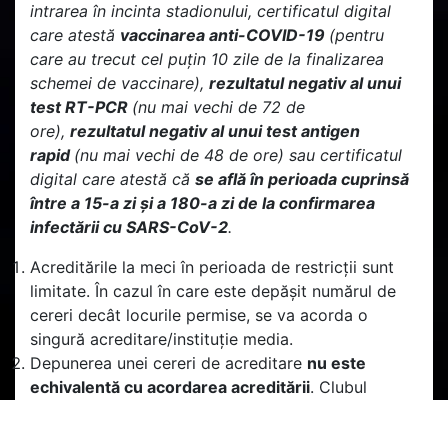
intrarea în incinta stadionului, certificatul digital
care atestă
vaccinarea
anti-COVID-19
(pentru
care au trecut cel puțin 10 zile de la finalizarea
schemei de vaccinare),
rezultatul negativ al unui
test RT-PCR
(nu mai vechi de 72 de
ore),
rezultatul negativ al unui test antigen
rapid
(nu mai vechi de 48 de ore) sau certificatul
digital care atestă că
se află în perioada cuprinsă
între a 15-a zi și a 180-a zi de la confirmarea
infectării cu SARS-CoV-2
.
Acreditările la meci în perioada de restricții sunt
limitate. În cazul în care este depășit numărul de
cereri decât locurile permise, se va acorda o
singură acreditare/instituție media.
Depunerea unei cereri de acreditare
nu este
echivalentă cu acordarea acreditării
. Clubul
decide cu privire la acordarea unei acreditări.