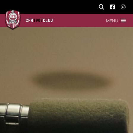
CFR
1907
CLUJ
MENU