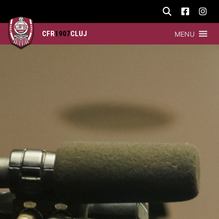
CFR
1907
CLUJ
MENU