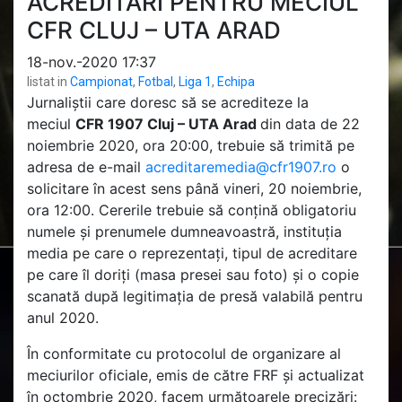
ACREDITĂRI PENTRU MECIUL
CFR CLUJ – UTA ARAD
18-nov.-2020 17:37
listat in
Campionat
,
Fotbal
,
Liga 1
,
Echipa
Jurnaliștii care doresc să se acrediteze la
meciul
CFR 1907 Cluj – UTA Arad
din data de 22
noiembrie 2020, ora 20:00, trebuie să trimită pe
adresa de e-mail
acreditaremedia@cfr1907.ro
o
solicitare în acest sens până vineri, 20 noiembrie,
ora 12:00. Cererile trebuie să conțină obligatoriu
numele și prenumele dumneavoastră, instituția
media pe care o reprezentați, tipul de acreditare
pe care îl doriți (masa presei sau foto) și o copie
scanată după legitimația de presă valabilă pentru
anul 2020.
În conformitate cu protocolul de organizare al
meciurilor oficiale, emis de către FRF și actualizat
în octombrie 2020, facem următoarele precizări: