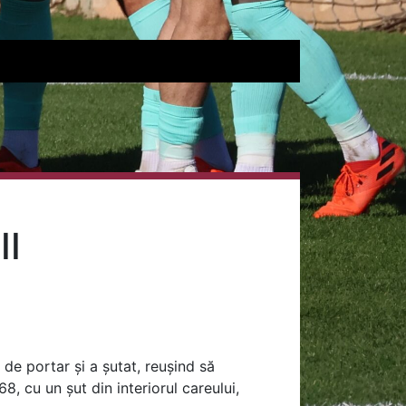
II
de portar și a șutat, reușind să
8, cu un șut din interiorul careului,