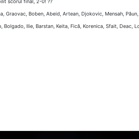
lit scorul final, 2-0! ??
lea, Graovac, Boben, Abeid, Artean, Djokovic, Mensah, Păun, F
 Bolgado, Ilie, Barstan, Keita, Fică, Korenica, Sfait, Deac, L