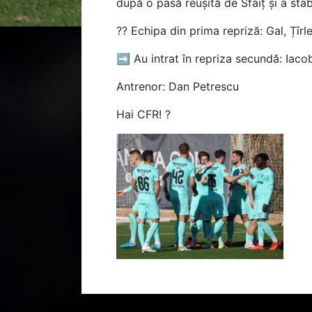
după o pasă reușită de Sfaiț și a stabi
?? Echipa din prima repriză: Gal, Țîr
➡ Au intrat în repriza secundă: Iacob,
Antrenor: Dan Petrescu
Hai CFR! ?