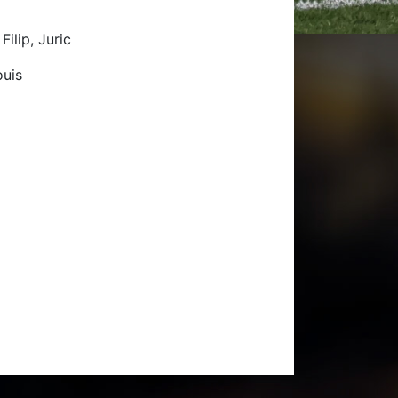
ilip, Juric
ouis