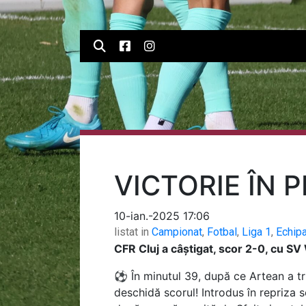
VICTORIE ÎN P
10-ian.-2025 17:06
listat in
Campionat
,
Fotbal
,
Liga 1
,
Echip
CFR Cluj a câștigat, scor 2-0, cu SV
⚽ În minutul 39, după ce Artean a tri
deschidă scorul! Introdus în repriza s