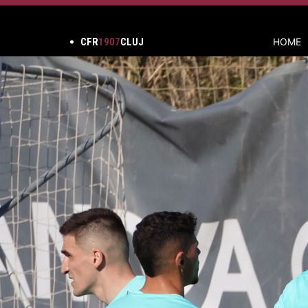
CFR
1907
CLUJ
HOME