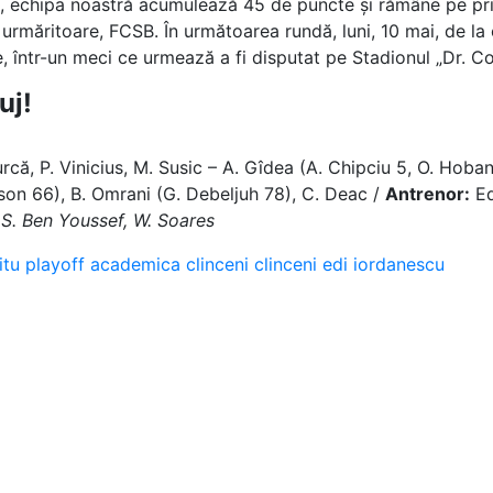
ă, echipa noastră acumulează 45 de puncte și rămâne pe prim
 urmăritoare, FCSB. În următoarea rundă, luni, 10 mai, de la 
 într-un meci ce urmează a fi disputat pe Stadionul „Dr. Co
uj!
rcă, P. Vinicius, M. Susic – A. Gîdea (A. Chipciu 5, O. Hoban
son 66), B. Omrani (G. Debeljuh 78), C. Deac /
Antrenor:
Ed
S. Ben Youssef, W. Soares
itu
playoff
academica clinceni
clinceni
edi iordanescu