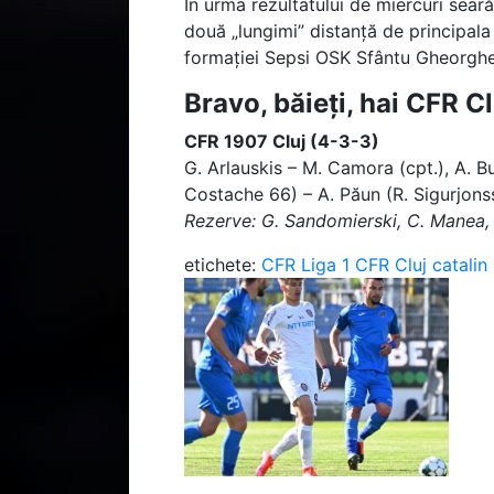
În urma rezultatului de miercuri sear
două „lungimi” distanță de principala
formației Sepsi OSK Sfântu Gheorghe,
Bravo, băieți, hai CFR Cl
CFR 1907 Cluj (4-3-3)
G. Arlauskis – M. Camora (cpt.), A. Bu
Costache 66) – A. Păun (R. Sigurjons
Rezerve: G. Sandomierski, C. Manea, 
etichete:
CFR
Liga 1
CFR Cluj
catalin 