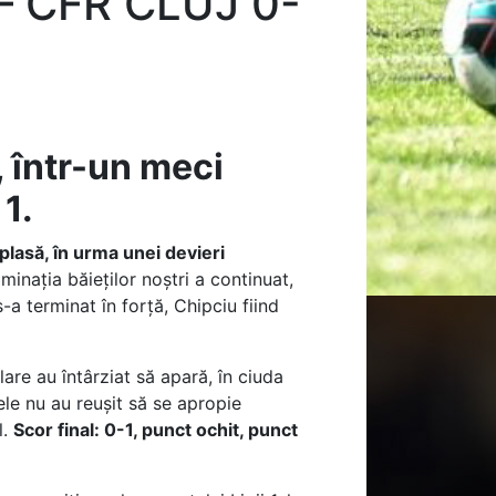
– CFR CLUJ 0-
, într-un meci
 1.
 plasă, în urma unei devieri
minația băieților noștri a continuat,
a terminat în forță, Chipciu fiind
lare au întârziat să apară, în ciuda
ele nu au reușit să se apropie
l.
Scor final: 0-1, punct ochit, punct