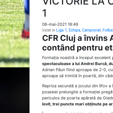
VICTORIE LA 
1
06-mai-2021 18:49
listat in
Liga 1
,
Echipa
,
Campionat
,
Fotba
CFR Cluj a învins 
contând pentru eta
Formația noastră a început excelent p
spectaculoase a lui Andrei Burcă, d
Adrian Păun fiind aproape de 2-0, cu 
aproape să trimită în poartă, din căde
Repriza secundă a jocului din Ilfov a 
posesiei prelungite a formației pregăt
periculos de poarta apărată de Giedriu
lovit, trei puncte mari obținute pe a