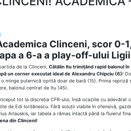
CLINCENI! ACADEMICA 
l
Academica Clinceni, scor 0-1
pa a 6-a a play-off-ului Ligii
artida de la Clinceni,
Cătălin Itu trimițând rapid balonul în
upă un corner executat ideal de Alexandru Chipciu (6)
! Do
o minge puternică oprită doar de bară (15). Prima repriză s-
re, balonul centrat de Itu (45).
început tot la discreția CFR-ului, însă ocaziile cu adevărat c
ite de Edi Iordănescu. Fără soluții viabile în ofensivă, gazd
s Arlauskis, iar tabela a rămas intactă până la fluierul fina
rena din Clinceni!