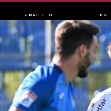
CFR
1907
CLUJ
HOME