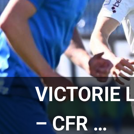
VICTORIE 
– CFR …