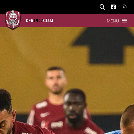
CFR
1907
CLUJ
MENU