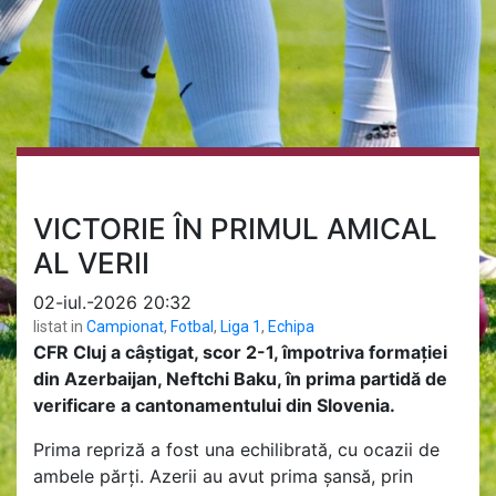
VICTORIE ÎN PRIMUL AMICAL
AL VERII
02-iul.-2026 20:32
listat in
Campionat
,
Fotbal
,
Liga 1
,
Echipa
CFR Cluj a câștigat, scor 2-1, împotriva formației
din Azerbaijan, Neftchi Baku, în prima partidă de
verificare a cantonamentului din Slovenia.
Prima repriză a fost una echilibrată, cu ocazii de
ambele părți. Azerii au avut prima șansă, prin