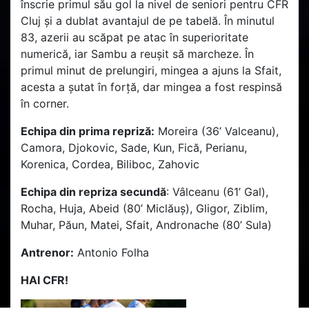
înscrie primul său gol la nivel de seniori pentru CFR
Cluj și a dublat avantajul de pe tabelă. În minutul
83, azerii au scăpat pe atac în superioritate
numerică, iar Sambu a reușit să marcheze. În
primul minut de prelungiri, mingea a ajuns la Sfait,
acesta a șutat în forță, dar mingea a fost respinsă
în corner.
Echipa din prima repriză:
Moreira (36’ Valceanu),
Camora, Djokovic, Sade, Kun, Fică, Perianu,
Korenica, Cordea, Biliboc, Zahovic
Echipa din repriza secundă
: Vâlceanu (61’ Gal),
Rocha, Huja, Abeid (80’ Miclăuș), Gligor, Ziblim,
Muhar, Păun, Matei, Sfait, Andronache (80’ Sula)
Antrenor:
Antonio Folha
HAI CFR!