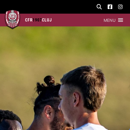
CFR
1907
CLUJ
MENU