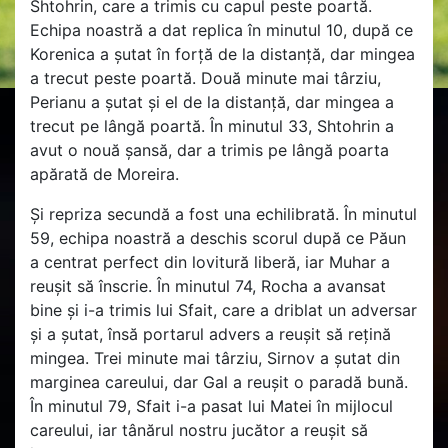
Shtohrin, care a trimis cu capul peste poartă.
Echipa noastră a dat replica în minutul 10, după ce
Korenica a șutat în forță de la distanță, dar mingea
a trecut peste poartă. Două minute mai târziu,
Perianu a șutat și el de la distanță, dar mingea a
trecut pe lângă poartă. În minutul 33, Shtohrin a
avut o nouă șansă, dar a trimis pe lângă poarta
apărată de Moreira.
Și repriza secundă a fost una echilibrată. În minutul
59, echipa noastră a deschis scorul după ce Păun
a centrat perfect din lovitură liberă, iar Muhar a
reușit să înscrie. În minutul 74, Rocha a avansat
bine și i-a trimis lui Sfait, care a driblat un adversar
și a șutat, însă portarul advers a reușit să rețină
mingea. Trei minute mai târziu, Sirnov a șutat din
marginea careului, dar Gal a reușit o paradă bună.
În minutul 79, Sfait i-a pasat lui Matei în mijlocul
careului, iar tânărul nostru jucător a reușit să