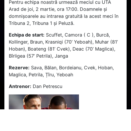
Pentru echipa noastră urmează meciul cu UTA
Arad de joi, 2 martie, ora 17:00. Doamnele și
domnișoarele au intrarea gratuită la acest meci în
Tribuna 2, Tribuna 1 și Peluză.
Echipa de start:
Scuffet, Camora ( C ), Burcă,
Kollinger, Braun, Krasniqi (70’ Yeboah), Muhar (81’
Hoban), Boateng (81’ Cvek), Deac (70’ Maglica),
Bîrligea (57’ Petrila), Janga
Rezerve:
Sava, Bălan, Bordeianu, Cvek, Hoban,
Maglica, Petrila, Țîru, Yeboah
Antrenor:
Dan Petrescu