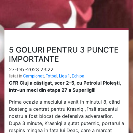
5 GOLURI PENTRU 3 PUNCTE
IMPORTANTE
27-feb.-2023 23:22
listat in
Campionat
,
Fotbal
,
Liga 1
,
Echipa
CFR Cluj a câștigat, scor 2-5, cu Petrolul Ploiești,
într-un meci din etapa 27 a Superligii!
Prima ocazie a meciului a venit în minutul 8, când
Boateng a centrat pentru Krasniqi, însă atacantul
nostru a fost blocat de defensiva adversarilor.
După 3 minute, Krasniqi a șutat puternic, portarul a
respins mingea în fața lui Deac, care a marcat