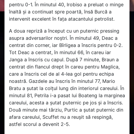
pentru 0-1. În minutul 40, Irobiso a preluat o minge
înaltă și a continuat spre poartă, însă Burcă a
intervenit excelent în fața atacantului petrolist.
A doua repriză a început cu un puternic pressing
asupra adversarilor noștri. În minutul 49, Deac a
centrat din corner, iar Bîrligea a înscris pentru 0-2.
Tot Deac a centrat, în minutul 66, în careu iar
Janga a înscris cu capul. După 7 minute, Braun a
centrat din flancul drept în careu pentru Maglica,
care a înscris cel de al 4-lea gol pentru echipa
noastră. Gazdele au înscris în minutul 77, Mario
Bratu a șutat la colțul lung din interiorul careului. În
minutul 81, Petrila i-a pasat lui Boateng la marginea
careului, acesta a șutat puternic pe jos și a înscris.
Două minute mai târziu, Purtic a șutat puternic din
afara careului, Scuffet nu a reușit să respingă,
astfel scorul a devenit 2-5.