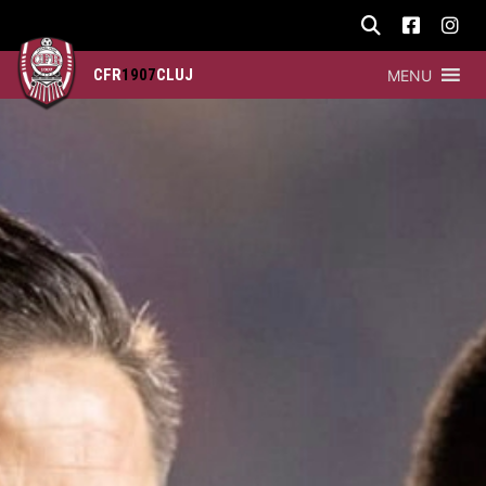
CFR
1907
CLUJ
MENU