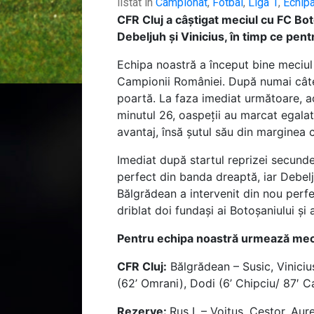
listat in
Campionat
,
Fotbal
,
Liga 1
,
Echip
CFR Cluj a câștigat meciul cu FC Boto
Debeljuh și Vinicius, în timp ce pentr
Echipa noastră a început bine meciul 
Campionii României. După numai câtev
poartă. La faza imediat următoare, ac
minutul 26, oaspeții au marcat egalat
avantaj, însă șutul său din marginea c
Imediat după startul reprizei secunde,
perfect din banda dreaptă, iar Debelju
Bălgrădean a intervenit din nou perfec
driblat doi fundași ai Botoșaniului și 
Pentru echipa noastră urmează meciu
CFR Cluj:
Bălgrădean – Susic, Viniciu
(62’ Omrani), Dodi (6’ Chipciu/ 87′ C
Rezerve:
Rus I. – Vojtus, Cestor, Aure