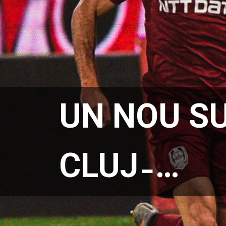
UN NOU SU
CLUJ ̵ …