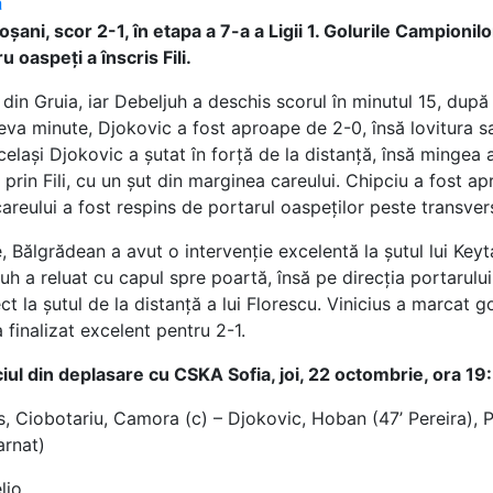
a
șani, scor 2-1, în etapa a 7-a a Ligii 1. Golurile Campioni
u oaspeți a înscris Fili.
din Gruia, iar Debeljuh a deschis scorul în minutul 15, dup
a minute, Djokovic a fost aproape de 2-0, însă lovitura sa
elași Djokovic a șutat în forță de la distanță, însă mingea a
 prin Fili, cu un șut din marginea careului. Chipciu a fost 
areului a fost respins de portarul oaspeților peste transver
 Bălgrădean a avut o intervenție excelentă la șutul lui Keyta
h a reluat cu capul spre poartă, însă pe direcția portarului 
t la șutul de la distanță a lui Florescu. Vinicius a marcat go
a finalizat excelent pentru 2-1.
l din deplasare cu CSKA Sofia, joi, 22 octombrie, ora 19
s, Ciobotariu, Camora (c) – Djokovic, Hoban (47’ Pereira),
arnat)
lio