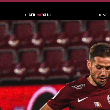
CFR
1907
CLUJ
HOME