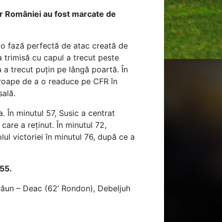
lor României au fost marcate de
ă o fază perfectă de atac creată de
 trimisă cu capul a trecut peste
 a trecut puțin pe lângă poartă. În
aproape de a o readuce pe CFR în
sală.
. În minutul 57, Susic a centrat
care a reținut. În minutul 72,
lul victoriei în minutul 76, după ce a
:55.
 Păun – Deac (62’ Rondon), Debeljuh