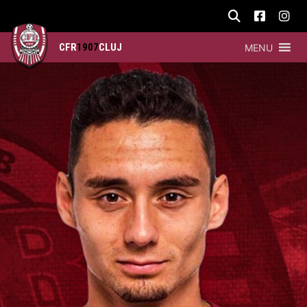
CFR
1907
CLUJ
MENU