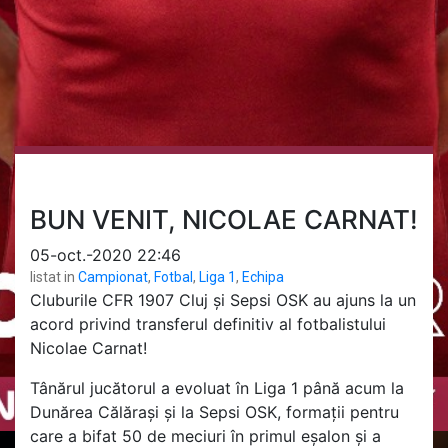
BUN VENIT, NICOLAE CARNAT!
05-oct.-2020 22:46
listat in
Campionat
,
Fotbal
,
Liga 1
,
Echipa
Cluburile CFR 1907 Cluj și Sepsi OSK au ajuns la un
acord privind transferul definitiv al fotbalistului
Nicolae Carnat!
Tânărul jucătorul a evoluat în Liga 1 până acum la
Dunărea Călărași și la Sepsi OSK, formații pentru
care a bifat 50 de meciuri în primul eșalon și a