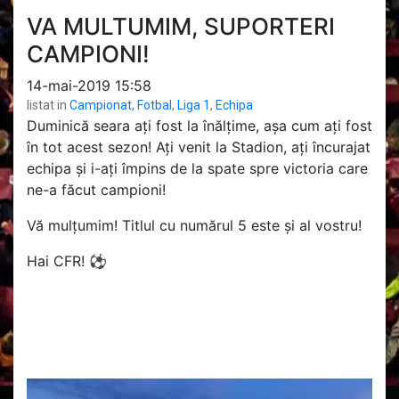
VA MULTUMIM, SUPORTERI
CAMPIONI!
14-mai-2019 15:58
listat in
Campionat
,
Fotbal
,
Liga 1
,
Echipa
Duminică seara ați fost la înălțime, așa cum ați fost
în tot acest sezon! Ați venit la Stadion, ați încurajat
echipa și i-ați împins de la spate spre victoria care
ne-a făcut campioni!
Vă mulțumim! Titlul cu numărul 5 este și al vostru!
Hai CFR!
⚽