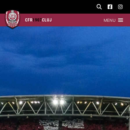
CFR
1907
CLUJ
MENU