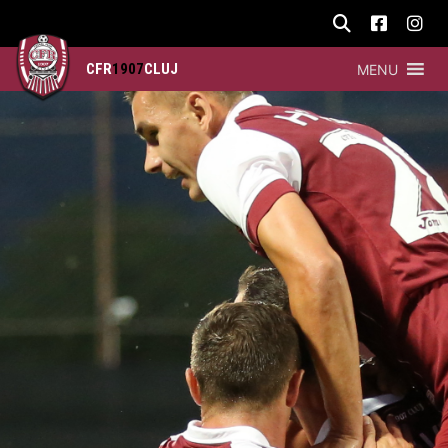
CFR
1907
CLUJ
MENU