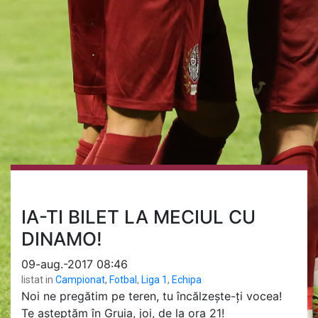
IA-TI BILET LA MECIUL CU
DINAMO!
09-aug.-2017 08:46
listat in
Campionat
,
Fotbal
,
Liga 1
,
Echipa
Noi ne pregătim pe teren, tu încălzește-ți vocea!
Te așteptăm în Gruia, joi, de la ora 21!