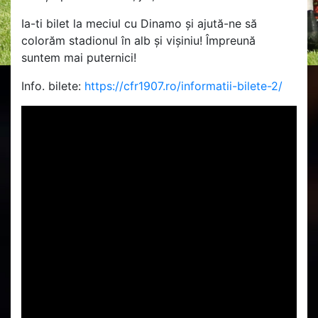
Ia-ti bilet la meciul cu Dinamo și ajută-ne să
colorăm stadionul în alb și vișiniu! Împreună
suntem mai puternici!
Info. bilete:
https://cfr1907.ro/informatii-bilete-2/