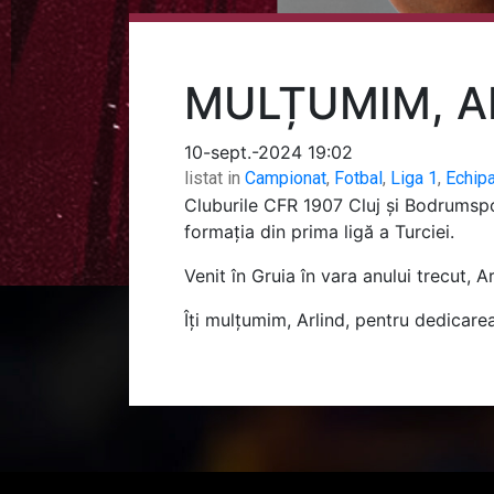
MULȚUMIM, AR
10-sept.-2024 19:02
listat in
Campionat
,
Fotbal
,
Liga 1
,
Echip
Cluburile CFR 1907 Cluj și Bodrumspor 
formația din prima ligă a Turciei.
Venit în Gruia în vara anului trecut, A
Îți mulțumim, Arlind, pentru dedicarea