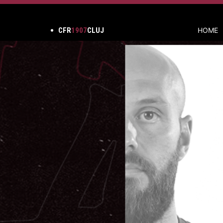
CFR
1907
CLUJ
HOME