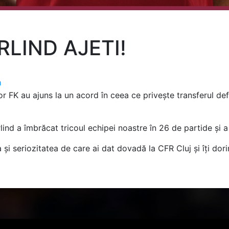
LIND AJETI!
a
FK au ajuns la un acord în ceea ce privește transferul defini
rlind a îmbrăcat tricoul echipei noastre în 26 de partide și a 
 și seriozitatea de care ai dat dovadă la CFR Cluj și îți dor