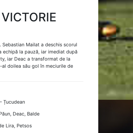
 VICTORIE
a. Sebastian Mailat a deschis scorul
ga echipă la pauză, iar imediat după
ty, iar Deac a transformat de la
-al doilea său gol în meciurile de
 – Țucudean
 Păun, Deac, Balde
de Lira, Petsos