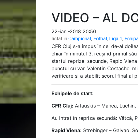
VIDEO – AL D
22-ian.-2018 20:50
listat in
Campionat
,
Fotbal
,
Liga 1
,
Echip
CFR Cluj s-a impus în cel de-al doilea
chiar în minutul 3, reușind primul său
startul reprizei secunde, Rapid Viena
punctul cu var. Valentin Costache, mi
verificare și a stabilit scorul final al p
Echipele de start:
CFR Cluj:
Arlauskis – Manea, Luchin,
Au intrat în repriza secundă: Vâtcă, 
Rapid Viena:
Strebinger – Galvao, Son