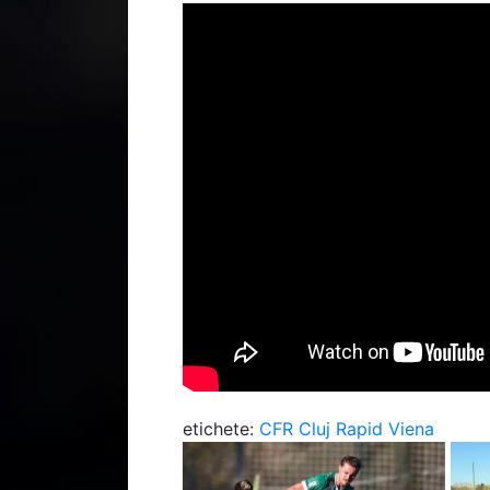
etichete:
CFR Cluj
Rapid Viena