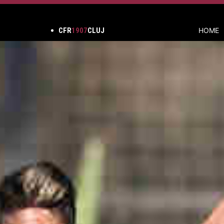
CFR
1907
CLUJ
HOME