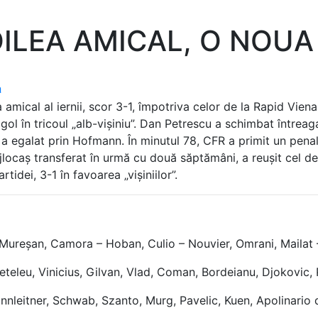
OILEA AMICAL, O NOUA
a
 amical al iernii, scor 3-1, împotriva celor de la Rapid Vien
 gol în tricoul „alb-vișiniu”. Dan Petrescu a schimbat întrea
 a egalat prin Hofmann. În minutul 78, CFR a primit un penal
jlocaș transferat în urmă cu două săptămâni, a reușit cel de
artidei, 3-1 în favoarea „vișiniilor”.
 Mureșan, Camora – Hoban, Culio – Nouvier, Omrani, Mailat
Peteleu, Vinicius, Gilvan, Vlad, Coman, Bordeianu, Djokovic,
nleitner, Schwab, Szanto, Murg, Pavelic, Kuen, Apolinario 